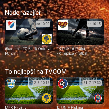
Nadcházející
so
10:00
so
10:15
Akademie FC Baník Ostrava
FK DUKLA Praha
FC Zlín
FK Teplice - fotbal
To nejlepší na TVCOM
2. 8.
10:15
31. 7.
17:30
MFK Havířov
TJ UNIE Hlubina