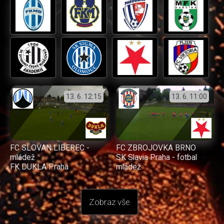
13. 6.
12:15
13. 6.
11:00
FC SLOVAN LIBEREC -
FC ZBROJOVKA BRNO
mládež
SK Slavia Praha - fotbal
FK DUKLA Praha
mládež
Zobraz vše