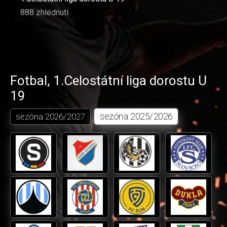
888 zhlédnutí
Fotbal
,
1.Celostátní liga dorostu U
19
sezóna
2025/2026
sezóna
2026/2027