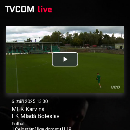
Přehrát
video
6. září 2025 13:30
MFK Karviná
FK Mladá Boleslav
Fotbal
1.Celostátní liga dorostu U 19