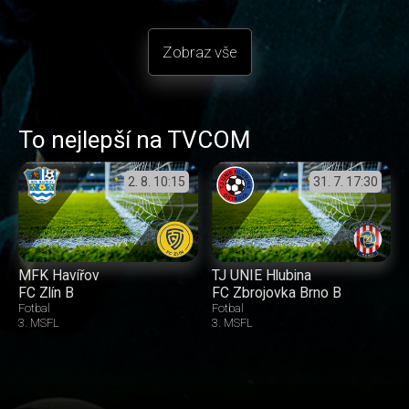
Zobraz vše
To nejlepší na TVCOM
2. 8.
10:15
31. 7.
17:30
MFK Havířov
TJ UNIE Hlubina
FC Zlín B
FC Zbrojovka Brno B
Fotbal
Fotbal
3. MSFL
3. MSFL