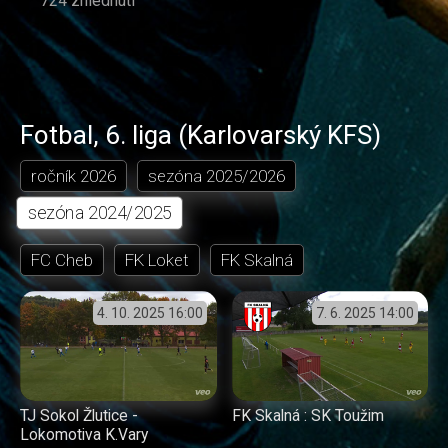
724 zhlédnutí
Fotbal
,
6. liga (Karlovarský KFS)
ročník
2026
sezóna
2025/2026
sezóna
2024/2025
FC Cheb
FK Loket
FK Skalná
4. 10. 2025
16:00
7. 6. 2025
14:00
TJ Sokol Žlutice -
FK Skalná : SK Toužim
Lokomotiva K.Vary