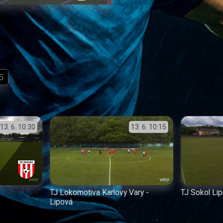
přehrávání
in-
obrazovka
Picture
5
13. 6.
10:30
13. 6.
10:15
TJ Lokomotiva Karlovy Vary -
TJ Sokol Li
Lipová