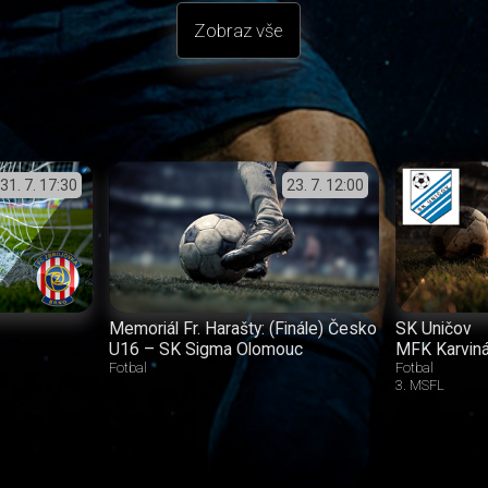
Zobraz vše
31. 7.
17:30
23. 7.
12:00
Memoriál Fr. Harašty: (Finále) Česko
SK Uničov
U16 – SK Sigma Olomouc
MFK Karvin
Fotbal
Fotbal
3. MSFL