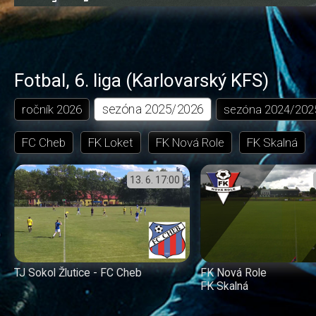
2.38%
dozadu
dopředu
o
o
čas
trvání
5
5
sekund
sekund
Fotbal
,
6. liga (Karlovarský KFS)
sezóna
2025/2026
ročník
2026
sezóna
2024/202
FC Cheb
FK Loket
FK Nová Role
FK Skalná
13. 6.
17:00
TJ Sokol Žlutice - FC Cheb
FK Nová Role
FK Skalná