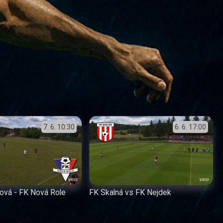
7. 6.
10:30
6. 6.
17:00
pová - FK Nová Role
FK Skalná vs FK Nejdek