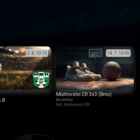
2. 8.
10:15
18. 7.
10:00
Mistrovství ČR 3x3 (Brno)
á B
Basketbal
3x3
Mistrovství ČR