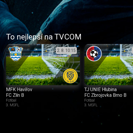
To nejlepší na TVCOM
2. 8.
10:15
MFK Havířov
TJ UNIE Hlubina
FC Zlín B
FC Zbrojovka Brno B
Fotbal
Fotbal
3. MSFL
3. MSFL