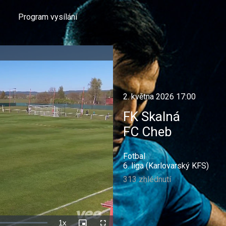
Program vysílání
2. května 2026 17:00
FK Skalná
FC Cheb
Fotbal
6. liga (Karlovarský KFS)
313 zhlédnutí
1x
Rychlost
Picture-
Celá