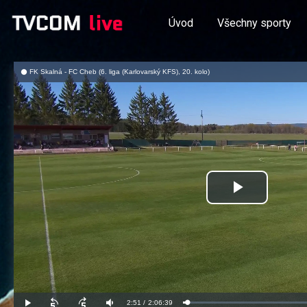
Úvod
Všechny sporty
FK Skalná - FC Cheb (6. liga (Karlovarský KFS), 20. kolo)
Přehrát
video
Aktuální
2:51
/
Doba
2:06:39
Načteno
:
Přehrát
Posunout
Posunout
Ztlumit