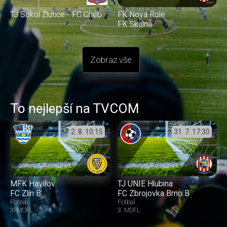
TJ Sokol Žlutice - FC Cheb
FK Nová Role
FK Skalná
Zobraz vše
To nejlepší na TVCOM
2. 8.
10:15
31. 7.
17:30
MFK Havířov
TJ UNIE Hlubina
FC Zlín B
FC Zbrojovka Brno B
Fotbal
Fotbal
3. MSFL
3. MSFL