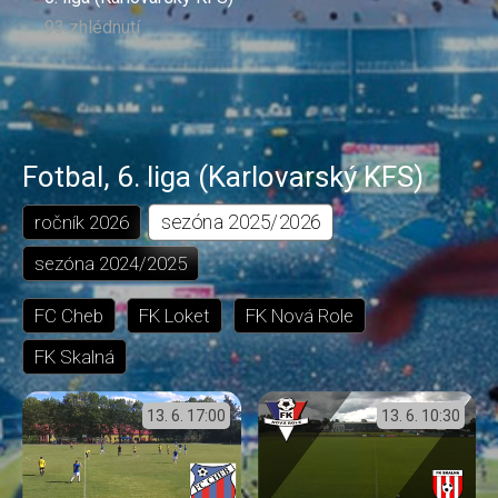
93 zhlédnutí
Fotbal
,
6. liga (Karlovarský KFS)
sezóna
2025/2026
ročník
2026
sezóna
2024/2025
FC Cheb
FK Loket
FK Nová Role
FK Skalná
13. 6.
17:00
13. 6.
10:30