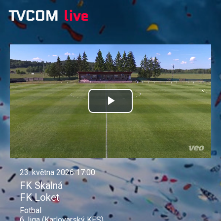
Přehrát
video
23. května 2026 17:00
FK Skalná
FK Loket
Fotbal
6. liga (Karlovarský KFS)