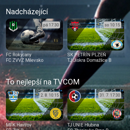
Nadcházející
pá
17:30
so
10:15
FC Rokycany
SK PETŘÍN PLZEŇ
FC ZVVZ Milevsko
TJ Jiskra Domažlice B
To nejlepší na TVCOM
2. 8.
10:15
31. 7.
17:30
MFK Havířov
TJ UNIE Hlubina