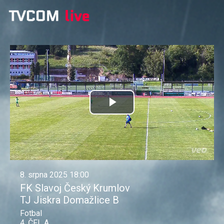
Přehrát
video
8. srpna 2025 18:00
FK Slavoj Český Krumlov
TJ Jiskra Domažlice B
Fotbal
4. ČFL A