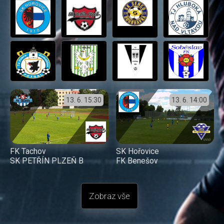
13. 6.
15:30
13. 6.
14:00
FK Tachov
SK Hořovice
SK PETŘÍN PLZEŇ B
FK Benešov
Zobraz vše