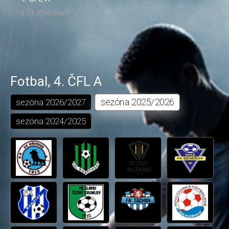
679 zhlédnutí
Fotbal
,
4. ČFL A
sezóna
2025/2026
sezóna
2026/2027
sezóna
2024/2025