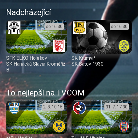
Nadcházející
so
16:30
so
16:30
SFK ELKO Holešov
SK Krumvíř
SK Hanácká Slavia Kroměříž
SK Baťov 1930
B
To nejlepší na TVCOM
2. 8.
10:15
31. 7.
17:30