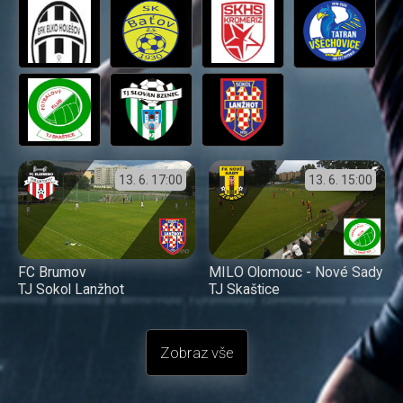
13. 6.
17:00
13. 6.
15:00
FC Brumov
MILO Olomouc - Nové Sady
TJ Sokol Lanžhot
TJ Skaštice
Zobraz vše