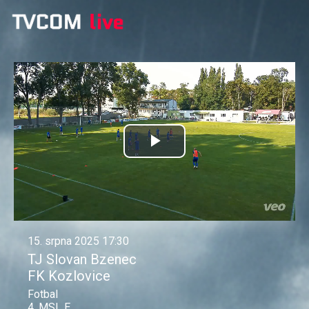
Přehrát
video
15. srpna 2025 17:30
TJ Slovan Bzenec
FK Kozlovice
Fotbal
4. MSL E