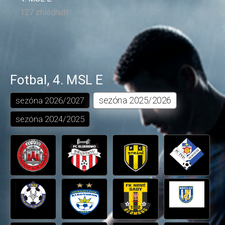
127 zhlédnutí
Fotbal
,
4. MSL E
sezóna
2025/2026
sezóna
2026/2027
sezóna
2024/2025