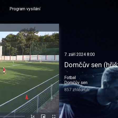
Program vysílání
7. září 2024 8:00
Domčův sen (hřiš
Fotbal
Domčův sen
857 zhlédnutí
1x
Rychlost
Picture-
Celá