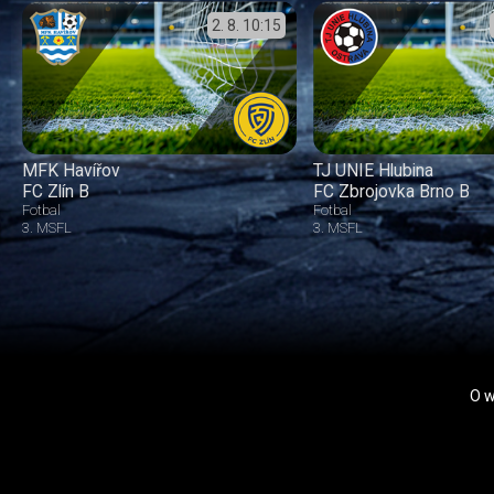
2. 8.
10:15
MFK Havířov
TJ UNIE Hlubina
FC Zlín B
FC Zbrojovka Brno B
Fotbal
Fotbal
3. MSFL
3. MSFL
O 