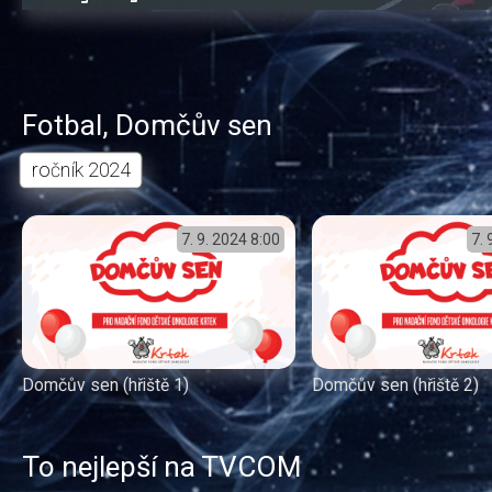
0.01%
dozadu
dopředu
o
o
čas
trvání
5
5
sekund
sekund
Fotbal
,
Domčův sen
ročník
2024
7. 9. 2024
8:00
7. 
Domčův sen (hřiště 1)
Domčův sen (hřiště 2)
To nejlepší na TVCOM