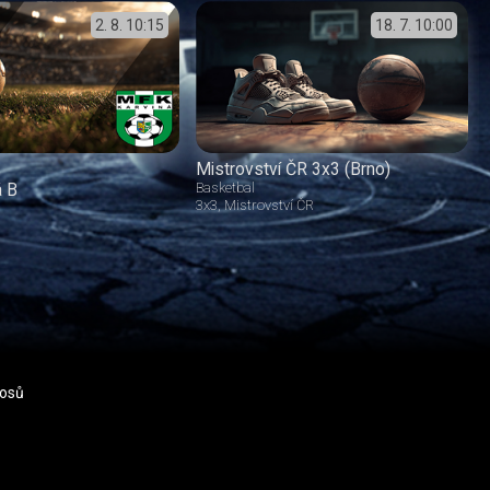
2. 8.
10:15
18. 7.
10:00
Mistrovství ČR 3x3 (Brno)
á B
Basketbal
3x3
Mistrovství ČR
nosů