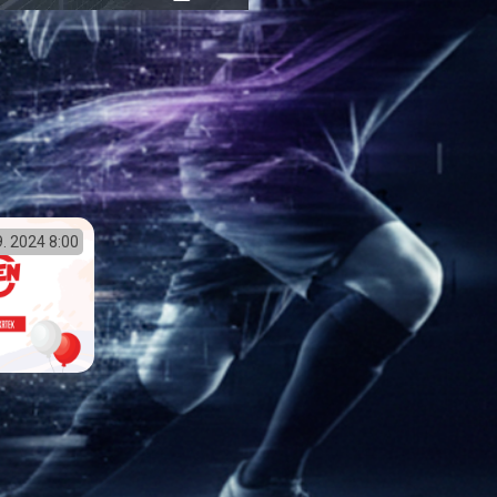
přehrávání
in-
obrazovka
Picture
9. 2024
8:00