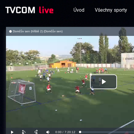
Úvod
Všechny sporty
Domčův sen (hřiště 2) (Domčův sen)
Přehrát
video
Aktuální
0:00
/
Doba
7:20:12
Načteno
:
Přehrát
Posunout
Posunout
Ztlumit