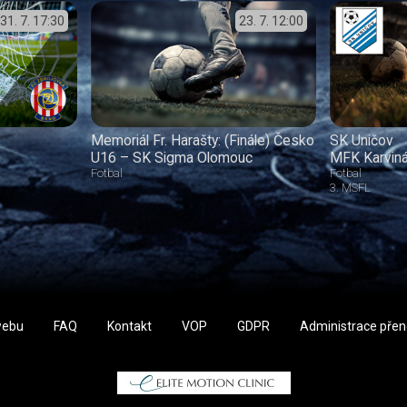
31. 7.
17:30
23. 7.
12:00
Memoriál Fr. Harašty: (Finále) Česko
SK Uničov
U16 – SK Sigma Olomouc
MFK Karvin
Fotbal
Fotbal
3. MSFL
webu
FAQ
Kontakt
VOP
GDPR
Administrace pře