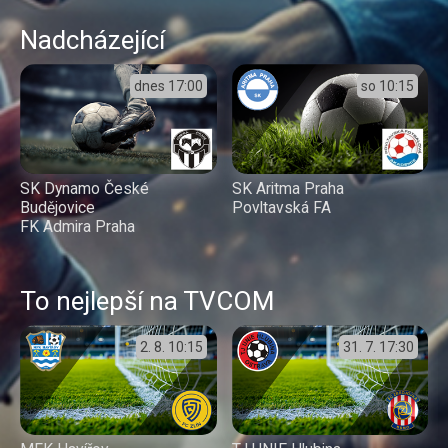
Nadcházející
dnes
17:00
so
10:15
SK Dynamo České
SK Aritma Praha
Budějovice
Povltavská FA
FK Admira Praha
To nejlepší na TVCOM
2. 8.
10:15
31. 7.
17:30