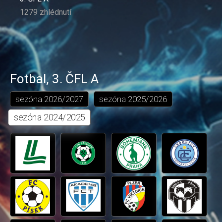
1279 zhlédnutí
Fotbal
,
3. ČFL A
sezóna
2026/2027
sezóna
2025/2026
sezóna
2024/2025