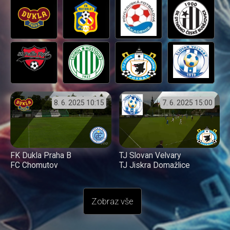
8. 6. 2025
10:15
7. 6. 2025
15:00
FK Dukla Praha B
TJ Slovan Velvary
FC Chomutov
TJ Jiskra Domažlice
Zobraz vše