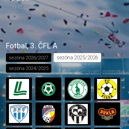
1372 zhlédnutí
Fotbal
,
3. ČFL A
sezóna
2025/2026
sezóna
2026/2027
sezóna
2024/2025