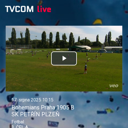
Přehrát
video
17. srpna 2025 10:15
Bohemians Praha 1905 B
SK PETŘÍN PLZEŇ
Fotbal
3. ČFL A