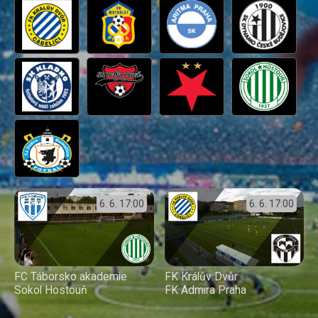
6. 6.
17:00
6. 6.
17:00
FC Táborsko akademie
FK Králův Dvůr
Sokol Hostouň
FK Admira Praha