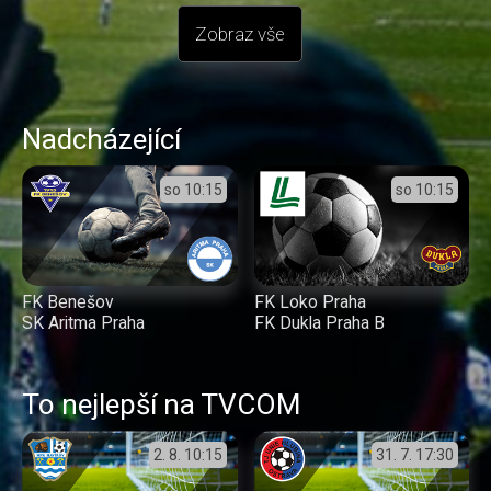
Zobraz vše
Nadcházející
so
10:15
so
10:15
FK Benešov
FK Loko Praha
SK Aritma Praha
FK Dukla Praha B
To nejlepší na TVCOM
2. 8.
10:15
31. 7.
17:30