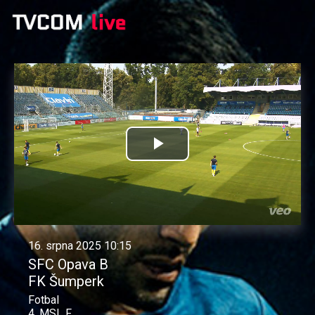
Přehrát
video
16. srpna 2025 10:15
SFC Opava B
FK Šumperk
Fotbal
4. MSL F