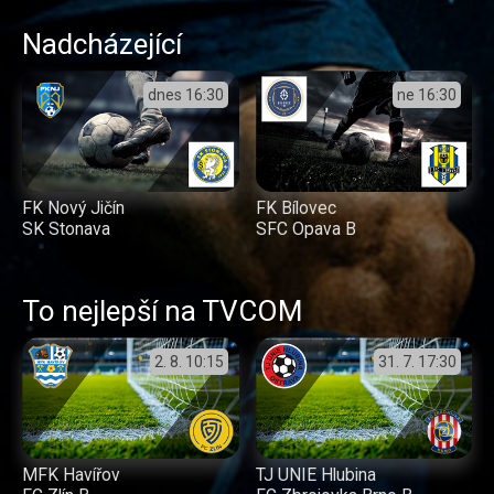
Nadcházející
dnes
16:30
ne
16:30
FK Nový Jičín
FK Bílovec
SK Stonava
SFC Opava B
To nejlepší na TVCOM
2. 8.
10:15
31. 7.
17:30
MFK Havířov
TJ UNIE Hlubina