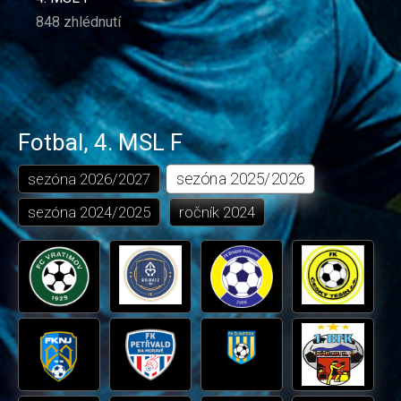
848 zhlédnutí
Fotbal
,
4. MSL F
sezóna
2025/2026
sezóna
2026/2027
sezóna
2024/2025
ročník
2024