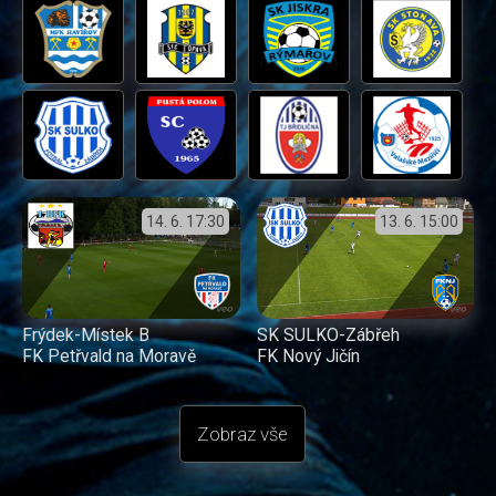
14. 6.
17:30
13. 6.
15:00
Frýdek-Místek B
SK SULKO-Zábřeh
FK Petřvald na Moravě
FK Nový Jičín
Zobraz vše