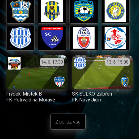
14. 6.
17:30
13. 6.
15:00
Frýdek-Místek B
SK SULKO-Zábřeh
FK Petřvald na Moravě
FK Nový Jičín
Zobraz vše