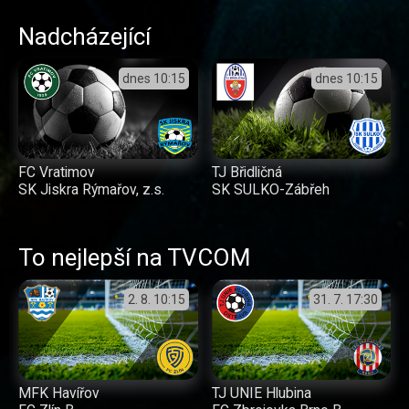
Nadcházející
dnes
10:15
dnes
10:15
FC Vratimov
TJ Břidličná
SK Jiskra Rýmařov, z.s.
SK SULKO-Zábřeh
To nejlepší na TVCOM
2. 8.
10:15
31. 7.
17:30
MFK Havířov
TJ UNIE Hlubina