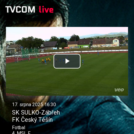
Přehrát
video
17. srpna 2025 16:30
SK SULKO-Zábřeh
FK Český Těšín
Fotbal
4. MSL F