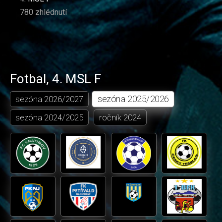
780 zhlédnutí
Fotbal
,
4. MSL F
sezóna
2025/2026
sezóna
2026/2027
sezóna
2024/2025
ročník
2024