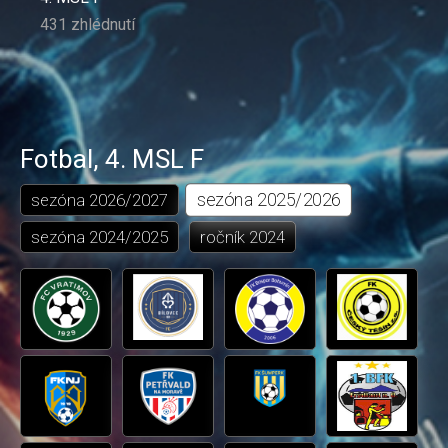
431 zhlédnutí
Fotbal
,
4. MSL F
sezóna
2025/2026
sezóna
2026/2027
sezóna
2024/2025
ročník
2024