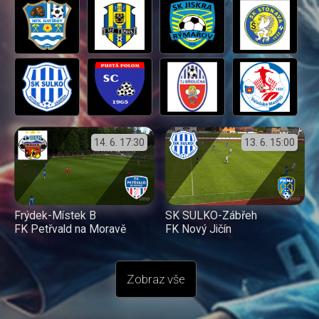
14. 6.
17:30
13. 6.
15:00
Frýdek-Místek B
SK SULKO-Zábřeh
FK Petřvald na Moravě
FK Nový Jičín
Zobraz vše