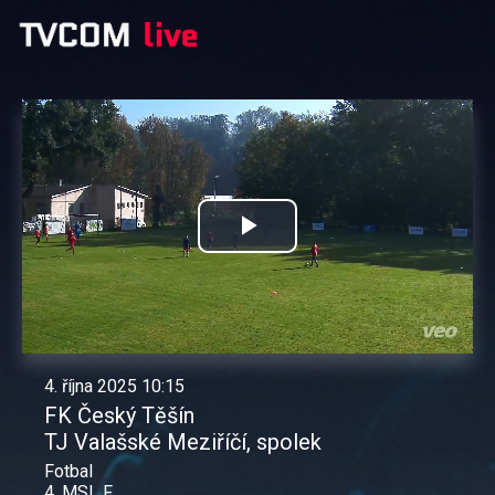
Přehrát
video
4. října 2025 10:15
FK Český Těšín
TJ Valašské Meziříčí, spolek
Fotbal
4. MSL F