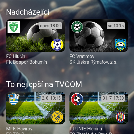
Nadcházející
dnes
18:00
so
10:15
FC Hlučín
FC Vratimov
FK Bospor Bohumín
SK Jiskra Rýmařov, z.s.
To nejlepší na TVCOM
2. 8.
10:15
31. 7.
17:30
MFK Havířov
TJ UNIE Hlubina