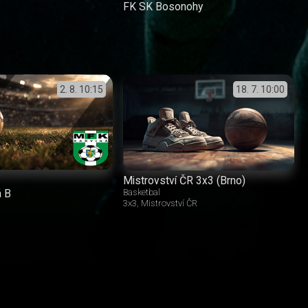
FK SK Bosonohy
2. 8.
10:15
18. 7.
10:00
Mistrovství ČR 3x3 (Brno)
á B
Basketbal
3x3
Mistrovství ČR