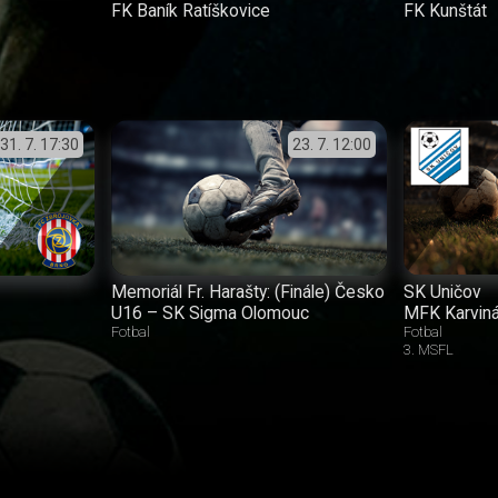
FK Baník Ratíškovice
FK Kunštát
31. 7.
17:30
23. 7.
12:00
Memoriál Fr. Harašty: (Finále) Česko
SK Uničov
U16 – SK Sigma Olomouc
MFK Karvin
Fotbal
Fotbal
3. MSFL