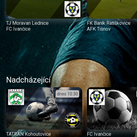
TJ Moravan Lednice
FK Baník Ratíškovice
FC Ivančice
AFK Tišnov
Nadcházející
dnes
10:30
TATRAN Kohoutovice
FC Ivančice