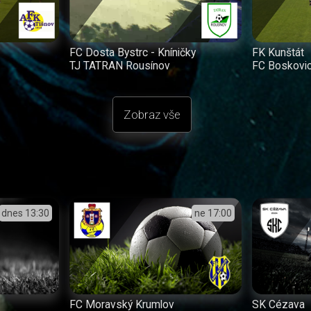
FC Dosta Bystrc - Kníničky
FK Kunštát
TJ TATRAN Rousínov
FC Boskovi
Zobraz vše
dnes
13:30
ne
17:00
FC Moravský Krumlov
SK Cézava