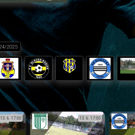
přehrávání
in-
obrazovka
Picture
24/2025
13. 6.
17:00
13. 6.
17:00