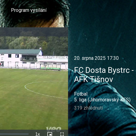
Program vysílání
20. srpna 2025 17:30
FC Dosta Bystrc -
AFK Tišnov
Fotbal
5. liga (Jihomoravský KFS)
319 zhlédnutí
1x
Rychlost
Picture-
Celá