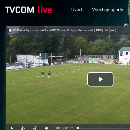
Úvod
Všechny sporty
FC Dosta Bystrc - Kníničky - AFK Tišnov (5. liga (Jihomoravský KFS), 14. kolo)
Přehrát
video
Aktuální
0:00
/
Doba
2:07:02
Načteno
:
Přehrát
Posunout
Posunout
Ztlumit