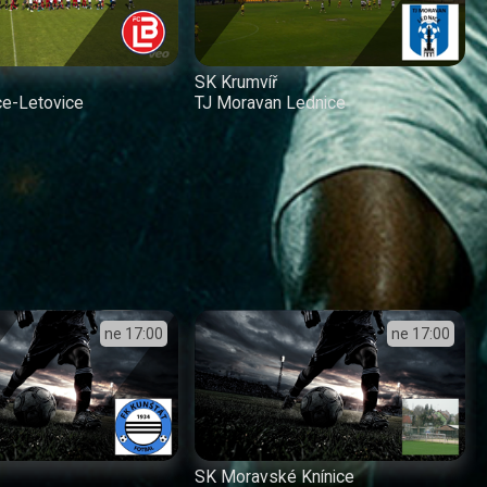
SK Krumvíř
ce-Letovice
TJ Moravan Lednice
ne
17:00
ne
17:00
SK Moravské Knínice