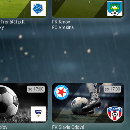
renštát p.R.
FK Krnov
ky
FC Vřesina
so
17:00
so
17:00
blov
FK Slavia Orlová