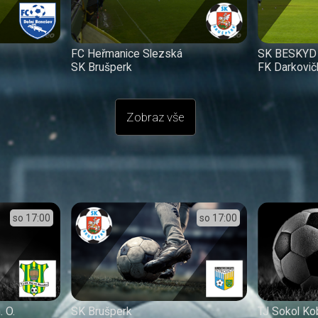
FC Heřmanice Slezská
SK BESKYD F
SK Brušperk
FK Darkovič
Zobraz vše
so
17:00
so
17:00
. O.
SK Brušperk
TJ Sokol Ko