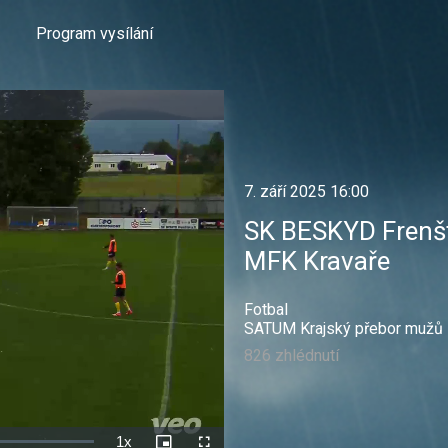
Program vysílání
7. září 2025 16:00
SK BESKYD Frenšt
MFK Kravaře
Fotbal
SATUM Krajský přebor mužů - 
826 zhlédnutí
1x
Rychlost
Picture-
Celá