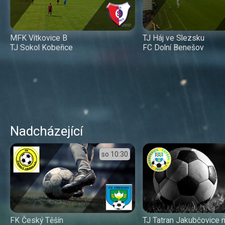
MFK Vítkovice B
TJ Háj ve Slezsku
TJ Sokol Kobeřice
FC Dolní Benešov
Nadcházející
so
10:30
FK Český Těšín
TJ Tatran Jakubčovice n