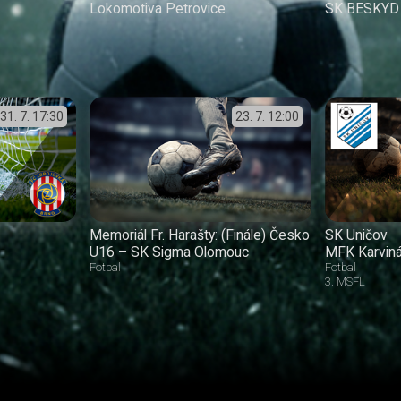
Lokomotiva Petrovice
SK BESKYD F
31. 7.
17:30
23. 7.
12:00
Memoriál Fr. Harašty: (Finále) Česko
SK Uničov
U16 – SK Sigma Olomouc
MFK Karvin
Fotbal
Fotbal
3. MSFL