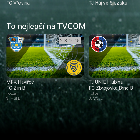
FC Vřesina
TJ Háj ve Slezsku
To nejlepší na TVCOM
2. 8.
10:15
MFK Havířov
TJ UNIE Hlubina
FC Zlín B
FC Zbrojovka Brno B
Fotbal
Fotbal
3. MSFL
3. MSFL