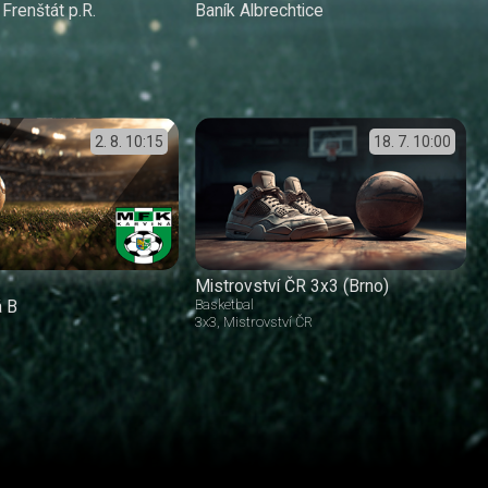
renštát p.R.
Baník Albrechtice
2. 8.
10:15
18. 7.
10:00
Mistrovství ČR 3x3 (Brno)
á B
Basketbal
3x3
Mistrovství ČR