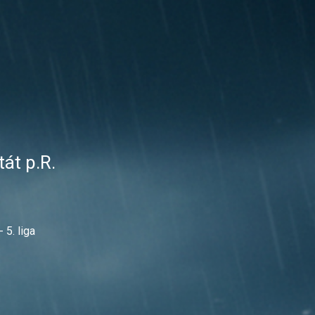
át p.R.
5. liga