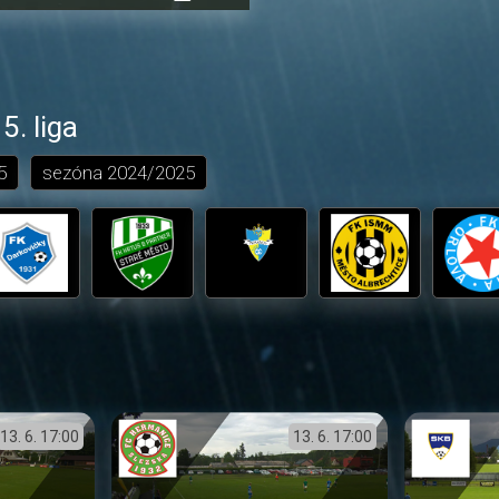
přehrávání
in-
obrazovka
Picture
. liga
5
sezóna
2024/2025
13. 6.
17:00
13. 6.
17:00