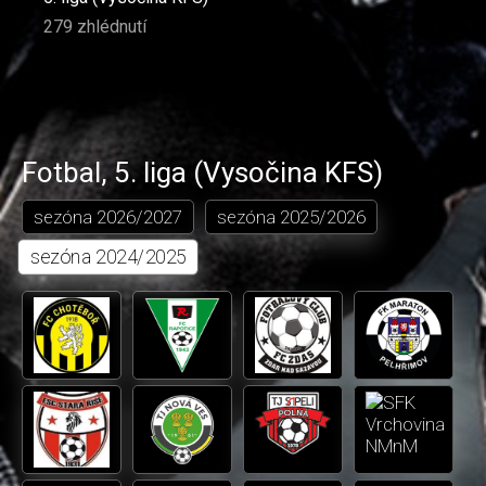
279 zhlédnutí
Fotbal
,
5. liga (Vysočina KFS)
sezóna
2026/2027
sezóna
2025/2026
sezóna
2024/2025