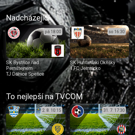
Nadcházející
pá
18:00
so
16:30
SK Bystřice nad
SK Huhtamaki Okříšky
Pernštejnem
1.FC Jemnicko
TJ Dálnice Speřice
To nejlepší na TVCOM
2. 8.
10:15
31. 7.
17:30