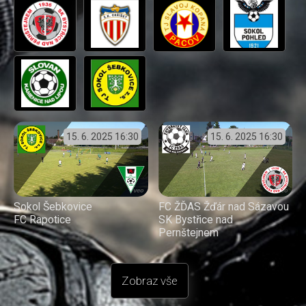
15. 6. 2025
16:30
15. 6. 2025
16:30
Sokol Šebkovice
FC ŽĎAS Žďár nad Sázavou
FC Rapotice
SK Bystřice nad
Pernštejnem
Zobraz vše