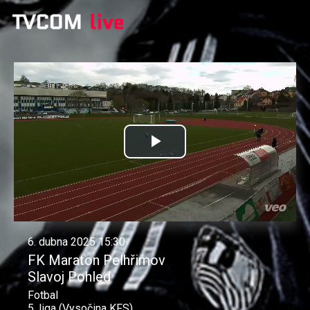
Přehrát
video
6. dubna 2025 15:30
FK Maraton Pelhřimov
Slavoj Pohled
Fotbal
5. liga (Vysočina KFS)