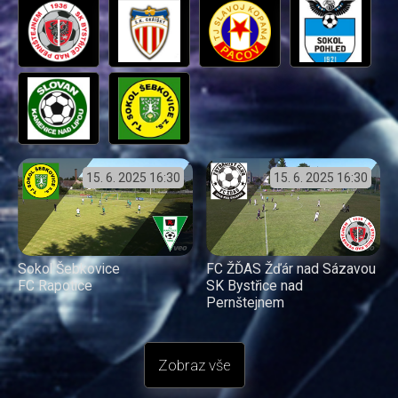
15. 6. 2025
16:30
15. 6. 2025
16:30
Sokol Šebkovice
FC ŽĎAS Žďár nad Sázavou
FC Rapotice
SK Bystřice nad
Pernštejnem
Zobraz vše