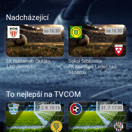
Nadcházející
so
16:30
ne
16:30
SK Huhtamaki Okříšky
Sokol Šebkovice
1.FC Jemnicko
FK Kovofiniš Ledeč nad
Sázavou
To nejlepší na TVCOM
2. 8.
10:15
31. 7.
17:30