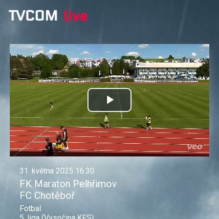
Přehrát
video
31. května 2025 16:30
FK Maraton Pelhřimov
FC Chotěboř
Fotbal
5. liga (Vysočina KFS)