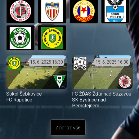
15. 6. 2025
16:30
15. 6. 2025
16:30
Sokol Šebkovice
FC ŽĎAS Žďár nad Sázavou
FC Rapotice
SK Bystřice nad
Pernštejnem
Zobraz vše