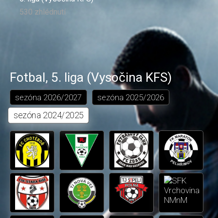
530 zhlédnutí
Fotbal
,
5. liga (Vysočina KFS)
sezóna
2026/2027
sezóna
2025/2026
sezóna
2024/2025