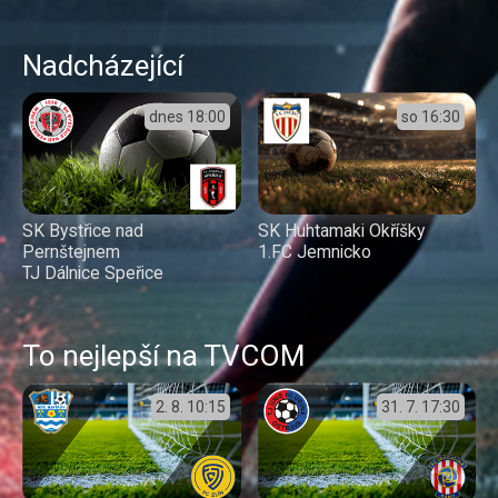
Nadcházející
dnes
18:00
so
16:30
SK Bystřice nad
SK Huhtamaki Okříšky
Pernštejnem
1.FC Jemnicko
TJ Dálnice Speřice
To nejlepší na TVCOM
2. 8.
10:15
31. 7.
17:30