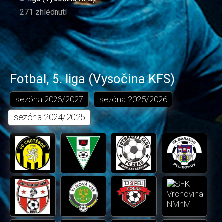
271 zhlédnutí
Fotbal
,
5. liga (Vysočina KFS)
sezóna
2026/2027
sezóna
2025/2026
sezóna
2024/2025