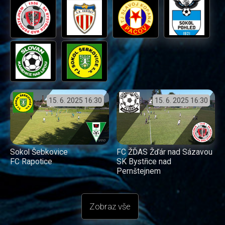
15. 6. 2025
16:30
15. 6. 2025
16:30
Sokol Šebkovice
FC ŽĎAS Žďár nad Sázavou
FC Rapotice
SK Bystřice nad
Pernštejnem
Zobraz vše