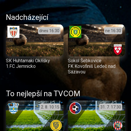
Nadcházející
dnes
16:30
ne
16:30
SK Huhtamaki Okříšky
Sokol Šebkovice
1.FC Jemnicko
FK Kovofiniš Ledeč nad
Sázavou
To nejlepší na TVCOM
2. 8.
10:15
31. 7.
17:30