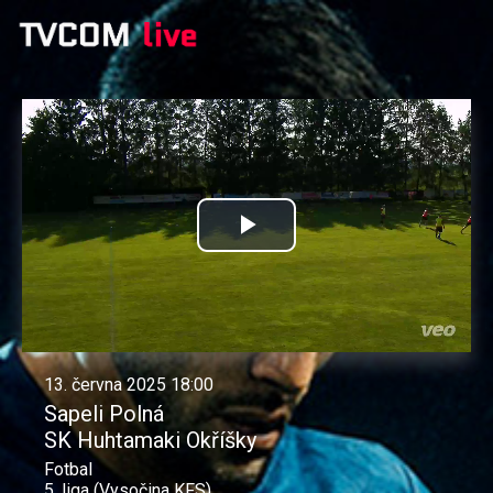
Přehrát
video
13. června 2025 18:00
Sapeli Polná
SK Huhtamaki Okříšky
Fotbal
5. liga (Vysočina KFS)