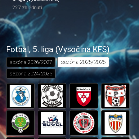
227 zhlédnutí
Fotbal
,
5. liga (Vysočina KFS)
sezóna
2025/2026
sezóna
2026/2027
sezóna
2024/2025