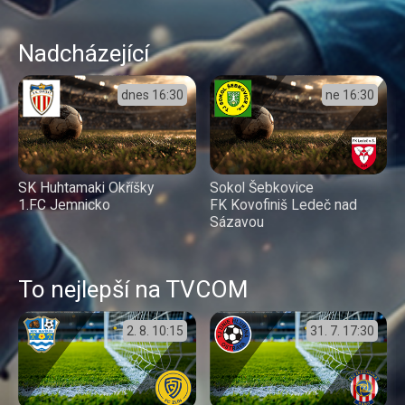
Nadcházející
dnes
16:30
ne
16:30
SK Huhtamaki Okříšky
Sokol Šebkovice
1.FC Jemnicko
FK Kovofiniš Ledeč nad
Sázavou
To nejlepší na TVCOM
2. 8.
10:15
31. 7.
17:30