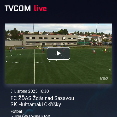
Přehrát
video
31. srpna 2025 16:30
FC ŽĎAS Žďár nad Sázavou
SK Huhtamaki Okříšky
Fotbal
5. liga (Vysočina KFS)