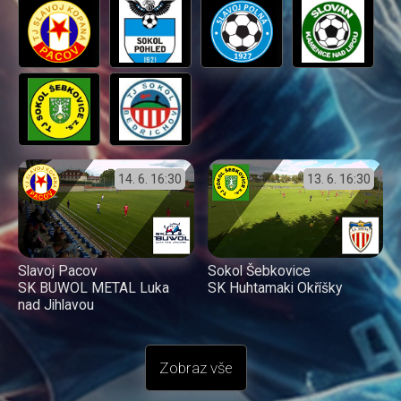
14. 6.
16:30
13. 6.
16:30
Slavoj Pacov
Sokol Šebkovice
SK BUWOL METAL Luka
SK Huhtamaki Okříšky
nad Jihlavou
Zobraz vše