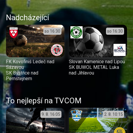
Nadcházející
so
16:30
so
16:30
FK Kovofiniš Ledeč nad
Slovan Kamenice nad Lipou
Sázavou
SK BUWOL METAL Luka
SK Bystřice nad
nad Jihlavou
Pernštejnem
To nejlepší na TVCOM
9. 8.
16:05
2. 8.
10:15