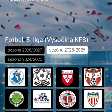
370 zhlédnutí
Fotbal
,
5. liga (Vysočina KFS)
sezóna
2025/2026
sezóna
2026/2027
sezóna
2024/2025