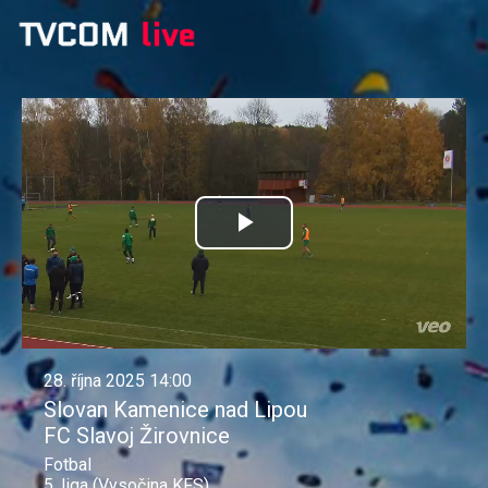
Přehrát
video
28. října 2025 14:00
Slovan Kamenice nad Lipou
FC Slavoj Žirovnice
Fotbal
5. liga (Vysočina KFS)