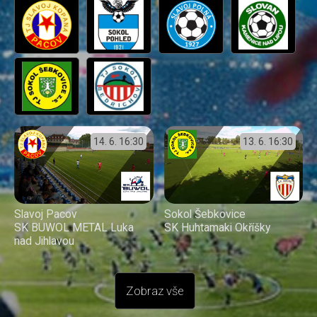
14. 6.
16:30
13. 6.
16:30
Slavoj Pacov
Sokol Šebkovice
SK BUWOL METAL Luka
SK Huhtamaki Okříšky
nad Jihlavou
Zobraz vše