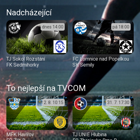
Nadcházející
dnes
14:00
pá
18:00
TJ Sokol Rozstání
FC Lomnice nad Popelkou
FK Sedmihorky
SK Semily
To nejlepší na TVCOM
2. 8.
10:15
31. 7.
17:30
MFK Havířov
TJ UNIE Hlubina