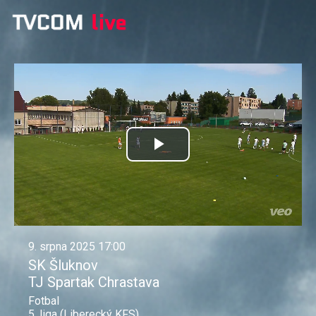
Přehrát
video
9. srpna 2025 17:00
SK Šluknov
TJ Spartak Chrastava
Fotbal
5. liga (Liberecký KFS)