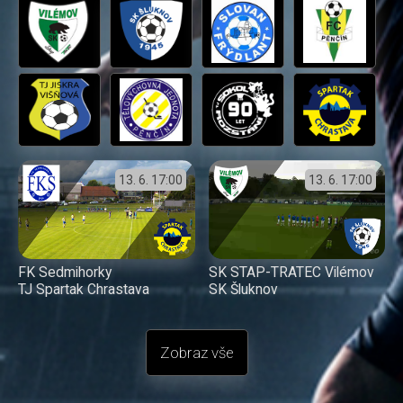
13. 6.
17:00
13. 6.
17:00
FK Sedmihorky
SK STAP-TRATEC Vilémov
TJ Spartak Chrastava
SK Šluknov
Zobraz vše