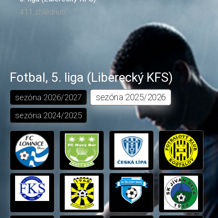
411 zhlédnutí
Fotbal
,
5. liga (Liberecký KFS)
sezóna
2025/2026
sezóna
2026/2027
sezóna
2024/2025