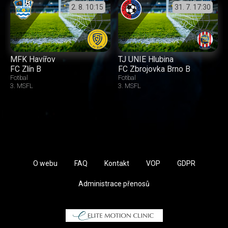
2. 8.
10:15
31. 7.
17:30
MFK Havířov
TJ UNIE Hlubina
FC Zlín B
FC Zbrojovka Brno B
Fotbal
Fotbal
3. MSFL
3. MSFL
O webu
FAQ
Kontakt
VOP
GDPR
Administrace přenosů