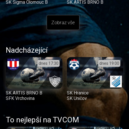
SK Sigma Olomouc B
SK ARTIS BRNO B
Zobraz vše
Nadcházející
dnes
17:30
dnes
19:00
SK ARTIS BRNO B
SK Hranice
SFK Vrchovina
SK Uničov
To nejlepší na TVCOM