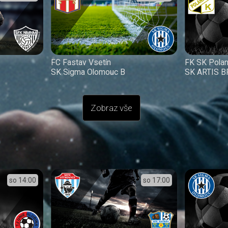
FC Fastav Vsetín
FK SK Pola
SK Sigma Olomouc B
SK ARTIS 
Zobraz vše
so
14:00
so
17:00