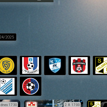
přehrávání
in-
obrazovka
Picture
24/2025
dnes
17:30
2. 8.
17:00