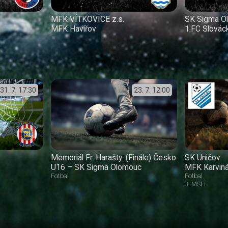
MFK VÍTKOVICE z.s.
SK Sigma O
MFK Havířov
1.FC Slovác
31. 7.
17:30
23. 7.
12:00
Memoriál Fr. Harašty: (Finále) Česko
SK Uničov
U16 – SK Sigma Olomouc
MFK Karvin
Fotbal
Fotbal
3. MSFL