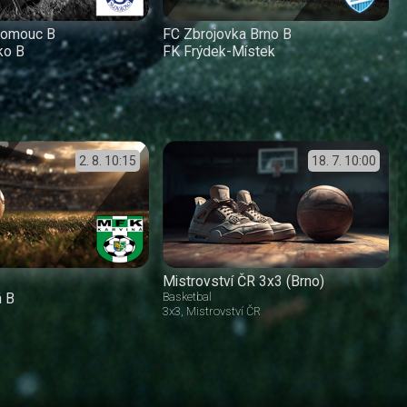
lomouc B
FC Zbrojovka Brno B
ko B
FK Frýdek-Místek
2. 8.
10:15
18. 7.
10:00
Mistrovství ČR 3x3 (Brno)
á B
Basketbal
3x3
Mistrovství ČR