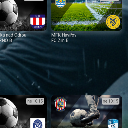
nka nad Odrou
MFK Havířov
BRNO B
FC Zlín B
ne
10:15
ne
10:15