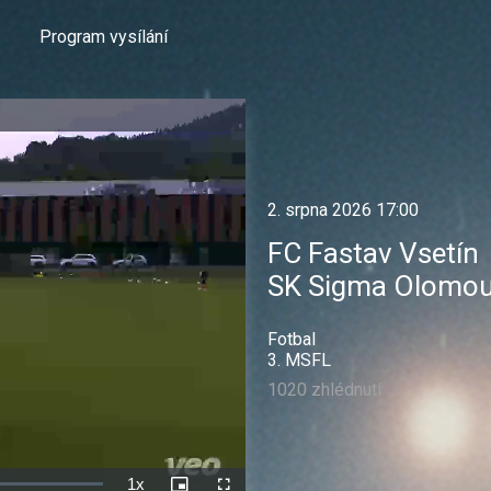
Program vysílání
2. srpna 2026 17:00
FC Fastav Vsetín
SK Sigma Olomou
Fotbal
3. MSFL
1020 zhlédnutí
1x
Rychlost
Picture-
Celá