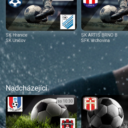
SK Hranice
SK ARTIS BRNO B
SK Uničov
SFK Vrchovina
Nadcházející
so
10:30