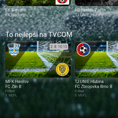
FK Blansko
FC Fastav Vsetín
FK Hodonín
TJ UNIE Hlubina
To nejlepší na TVCOM
2. 8.
10:15
MFK Havířov
TJ UNIE Hlubina
FC Zlín B
FC Zbrojovka Brno B
Fotbal
Fotbal
3. MSFL
3. MSFL