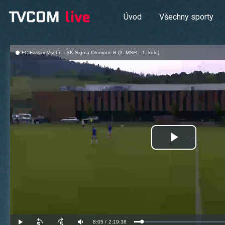
Úvod
Všechny sporty
FC Fastav Vsetín - SK Sigma Olomouc B (3. MSFL, 1. kolo)
Přehrát
video
Aktuální
8:05
/
Doba
2:19:38
Načteno
:
Přehrát
Posunout
Posunout
Ztlumit