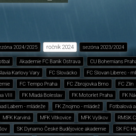
přehrávání
in-
obrazovka
Picture
ročník
2024
ezóna
2024/2025
sezóna
2023/2024
otbal
Akademie FC Baník Ostrava
CU Bohemians Prah
lavia Karlovy Vary
FC Slovácko
FC Slovan Liberec - m
emie
FC Tempo Praha
FC Zbrojovka Brno
FC Zlín
a VIII
FK Mladá Boleslav
FK Motorlet Praha
FK Ná
nad Labem - mládeže
FK Znojmo - mládež
Fotbalová 
MFK Karviná
MFK Vítkovice
MFK Vyškov
RMSK Ci
šov
SK Dynamo České Budějovice akademie
SK FC Hl