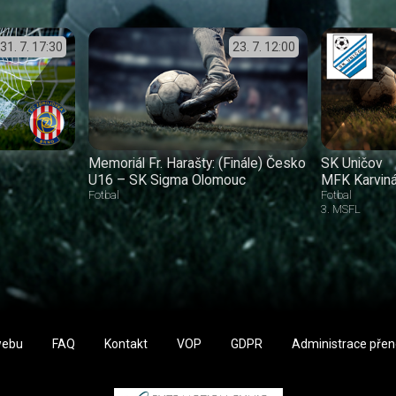
31. 7.
17:30
23. 7.
12:00
Memoriál Fr. Harašty: (Finále) Česko
SK Uničov
U16 – SK Sigma Olomouc
MFK Karvin
Fotbal
Fotbal
3. MSFL
webu
FAQ
Kontakt
VOP
GDPR
Administrace pře