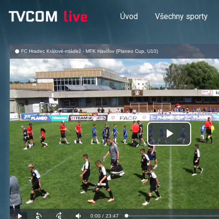
Úvod
Všechny sporty
FC Hradec Králové-mládež - MFK Havířov (Planeo Cup, U10)
Přehrát
video
Aktuální
0:00
/
Doba
23:47
Načteno
:
Přehrát
Posunout
Posunout
Ztlumit