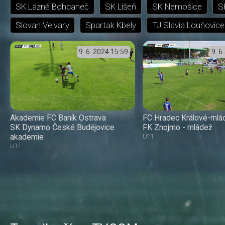
SK Lázně Bohdaneč
SK Líšeň
SK Nemošice
S
Slovan Velvary
Spartak Kbely
TJ Slavia Louňovice
9. 6. 2024
15:59
9. 6
Akademie FC Baník Ostrava
FC Hradec Králové-mlá
SK Dynamo České Budějovice
FK Znojmo - mládež
akademie
U11
U11