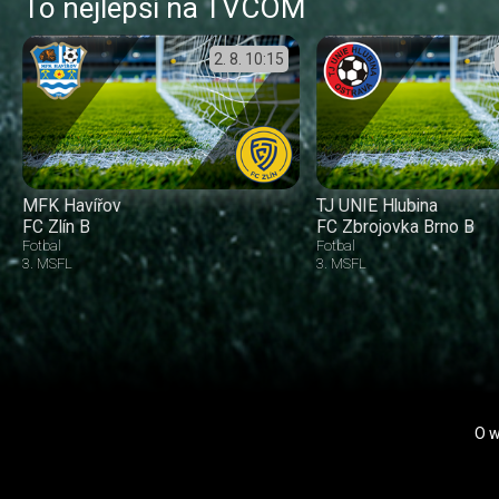
To nejlepší na TVCOM
2. 8.
10:15
MFK Havířov
TJ UNIE Hlubina
FC Zlín B
FC Zbrojovka Brno B
Fotbal
Fotbal
3. MSFL
3. MSFL
O 