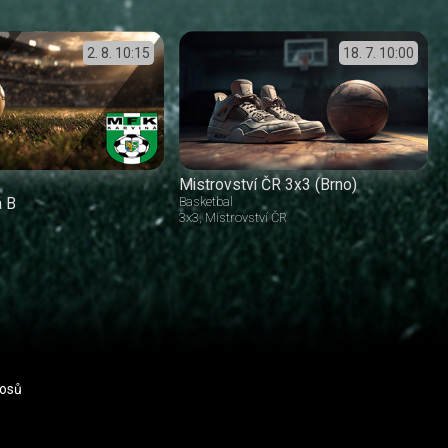
2. 8.
10:15
18. 7.
10:00
Mistrovství ČR 3x3 (Brno)
á B
Basketbal
3x3
Mistrovství ČR
nosů