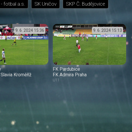
- fotbal a.s.
SK Uničov
SKP Č. Budějovice
9. 6. 2024
15:36
9. 6. 2024
15:13
v
FK Pardubice
Slavia Kroměříž
FK Admira Praha
U11