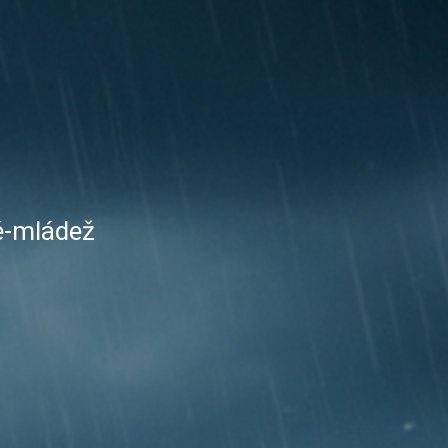
é-mládež