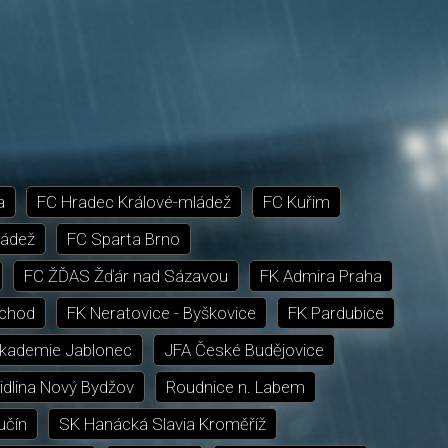
a
FC Hradec Králové-mládež
FC Kuřim
ládež
FC Sparta Brno
FC ŽĎAS Žďár nad Sázavou
FK Admira Praha
chod
FK Neratovice - Byškovice
FK Pardubice
akademie Jablonec
JFA České Budějovice
dlina Nový Bydžov
Roudnice n. Labem
učín
SK Hanácká Slavia Kroměříž