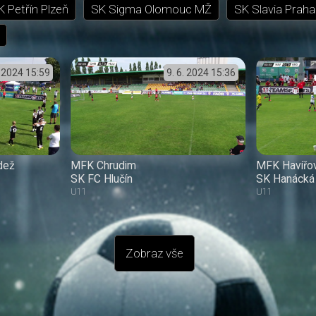
K Petřín Plzeň
SK Sigma Olomouc MŽ
SK Slavia Praha 
. 2024
15:59
9. 6. 2024
15:36
dež
MFK Chrudim
MFK Havířo
SK FC Hlučín
SK Hanácká 
U11
U11
Zobraz vše