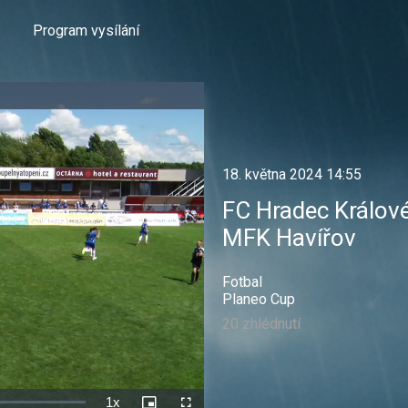
Program vysílání
18. května 2024 14:55
FC Hradec Králov
MFK Havířov
Fotbal
Planeo Cup
20 zhlédnutí
1x
Rychlost
Picture-
Celá