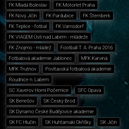
FK Mladá Boleslav
FK Motorlet Praha
FK Nový Jičín
FK Pardubice
FK Šternberk
FK Teplice - fotbal
FK Varnsdorf
FK VIAGEM Ústí nad Labem - mládeže
FK Znojmo - mládež
Football T. A. Praha 2016
Fotbalová akademie Jablonec
MFK Karviná
MFK Trutnov
Povltavská fotbalová akademie
Roudnice n. Labem
SC Xaverov Horní Počernice
SFC Opava
SK Benešov
SK Český Brod
SK Dynamo České Budějovice akademie
SK FC Hlučín
SK Huhtamaki Okříšky
SK Jičín