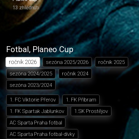
13 zhlédnutí
Fotbal
,
Planeo Cup
ročník
2026
sezóna
2025/2026
ročník
2025
sezóna
2024/2025
ročník
2024
sezóna
2023/2024
1. FC Viktorie Přerov
1. FK Příbram
1. FK Spartak Jablunkov
1.SK Prostějov
AC Sparta Praha fotbal
AC Sparta Praha fotbal-dívky