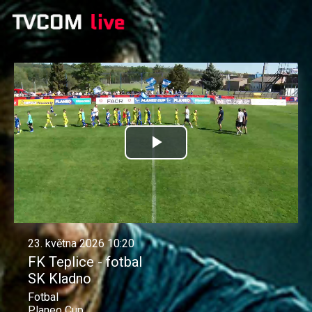
Přehrát
video
23. května 2026 10:20
FK Teplice - fotbal
SK Kladno
Fotbal
Planeo Cup