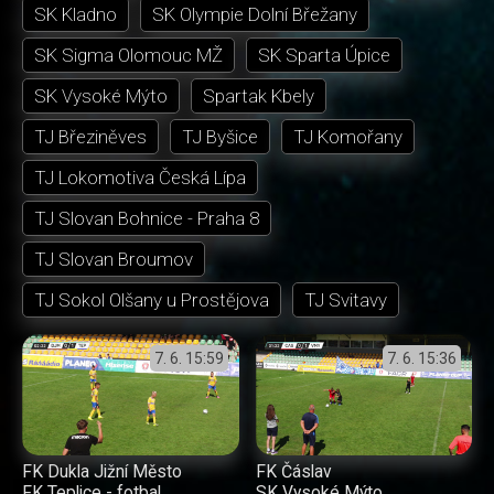
SK Kladno
SK Olympie Dolní Břežany
SK Sigma Olomouc MŽ
SK Sparta Úpice
SK Vysoké Mýto
Spartak Kbely
TJ Březiněves
TJ Byšice
TJ Komořany
TJ Lokomotiva Česká Lípa
TJ Slovan Bohnice - Praha 8
TJ Slovan Broumov
TJ Sokol Olšany u Prostějova
TJ Svitavy
7. 6.
15:59
7. 6.
15:36
FK Dukla Jižní Město
FK Čáslav
FK Teplice - fotbal
SK Vysoké Mýto