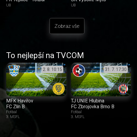
U8
U8
Zobraz vše
To nejlepší na TVCOM
2. 8.
10:15
31. 7.
17:30
MFK Havířov
TJ UNIE Hlubina
FC Zlín B
FC Zbrojovka Brno B
Fotbal
Fotbal
3. MSFL
3. MSFL