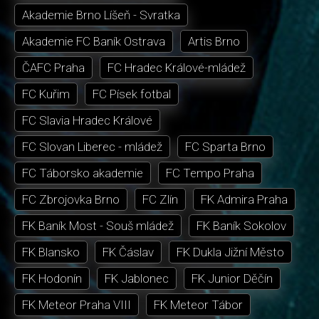
Akademie Brno Líšeň - Svratka
Akademie FC Baník Ostrava
Artis Brno
ČAFC Praha
FC Hradec Králové-mládež
FC Kuřim
FC Písek fotbal
FC Slavia Hradec Králové
FC Slovan Liberec - mládež
FC Sparta Brno
FC Táborsko akademie
FC Tempo Praha
FC Zbrojovka Brno
FC Zlín
FK Admira Praha
FK Baník Most - Souš mládež
FK Baník Sokolov
FK Blansko
FK Čáslav
FK Dukla Jižní Město
FK Hodonín
FK Jablonec
FK Junior Děčín
FK Meteor Praha VIII
FK Meteor Tábor