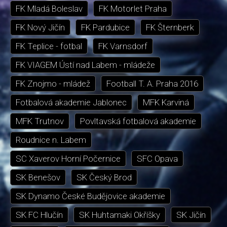
FK Mladá Boleslav
FK Motorlet Praha
FK Nový Jičín
FK Pardubice
FK Šternberk
FK Teplice - fotbal
FK Varnsdorf
FK VIAGEM Ústí nad Labem - mládeže
FK Znojmo - mládež
Football T. A. Praha 2016
Fotbalová akademie Jablonec
MFK Karviná
MFK Trutnov
Povltavská fotbalová akademie
Roudnice n. Labem
SC Xaverov Horní Počernice
SFC Opava
SK Benešov
SK Český Brod
SK Dynamo České Budějovice akademie
SK FC Hlučín
SK Huhtamaki Okříšky
SK Jičín