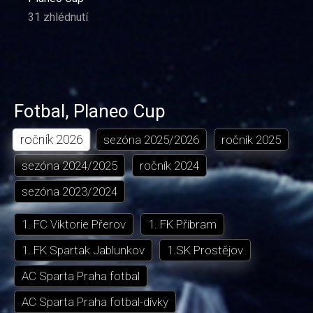
31 zhlédnutí
Fotbal
,
Planeo Cup
ročník
2026
sezóna
2025/2026
ročník
2025
sezóna
2024/2025
ročník
2024
sezóna
2023/2024
1. FC Viktorie Přerov
1. FK Příbram
1. FK Spartak Jablunkov
1.SK Prostějov
AC Sparta Praha fotbal
AC Sparta Praha fotbal-dívky