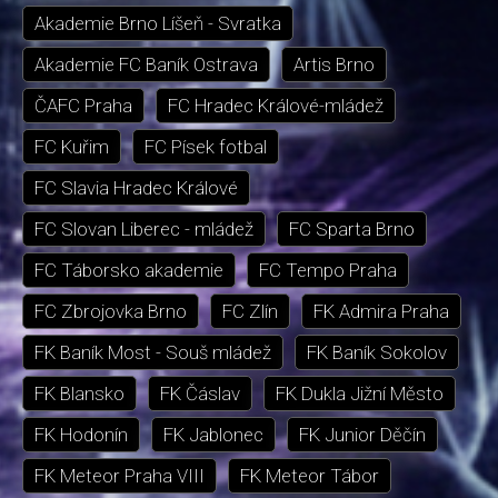
Akademie Brno Líšeň - Svratka
Akademie FC Baník Ostrava
Artis Brno
ČAFC Praha
FC Hradec Králové-mládež
FC Kuřim
FC Písek fotbal
FC Slavia Hradec Králové
FC Slovan Liberec - mládež
FC Sparta Brno
FC Táborsko akademie
FC Tempo Praha
FC Zbrojovka Brno
FC Zlín
FK Admira Praha
FK Baník Most - Souš mládež
FK Baník Sokolov
FK Blansko
FK Čáslav
FK Dukla Jižní Město
FK Hodonín
FK Jablonec
FK Junior Děčín
FK Meteor Praha VIII
FK Meteor Tábor