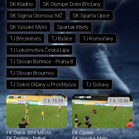
SK Kladno
SK Olympie Dolní Břežany
SK Sigma Olomouc MŽ
SK Sparta Úpice
SK Vysoké Mýto
Spartak Kbely
TJ Březiněves
TJ Byšice
TJ Komořany
TJ Lokomotiva Česká Lípa
TJ Slovan Bohnice - Praha 8
TJ Slovan Broumov
TJ Sokol Olšany u Prostějova
TJ Svitavy
7. 6.
15:59
7. 6.
15:36
FK Dukla Jižní Město
FK Čáslav
FK Teplice - fotbal
SK Vysoké Mýto