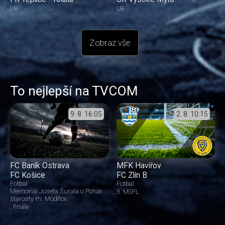
U8
U8
Zobraz vše
To nejlepší na TVCOM
9. 8.
16:05
2. 8.
10:15
FC Baník Ostrava
MFK Havířov
FC Košice
FC Zlín B
Fotbal
Fotbal
Memoriál Josefa Šurala o Pohár
3. MSFL
starosty m. Modřice
finále