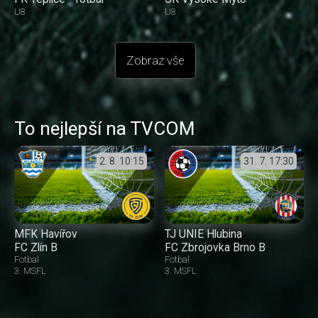
U8
U8
Zobraz vše
To nejlepší na TVCOM
2. 8.
10:15
31. 7.
17:30
MFK Havířov
TJ UNIE Hlubina
FC Zlín B
FC Zbrojovka Brno B
Fotbal
Fotbal
3. MSFL
3. MSFL