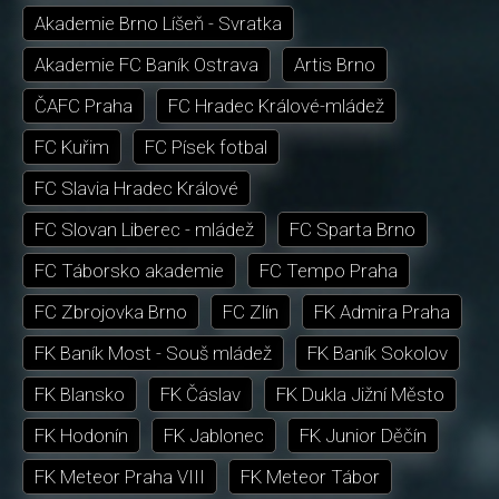
Akademie Brno Líšeň - Svratka
Akademie FC Baník Ostrava
Artis Brno
ČAFC Praha
FC Hradec Králové-mládež
FC Kuřim
FC Písek fotbal
FC Slavia Hradec Králové
FC Slovan Liberec - mládež
FC Sparta Brno
FC Táborsko akademie
FC Tempo Praha
FC Zbrojovka Brno
FC Zlín
FK Admira Praha
FK Baník Most - Souš mládež
FK Baník Sokolov
FK Blansko
FK Čáslav
FK Dukla Jižní Město
FK Hodonín
FK Jablonec
FK Junior Děčín
FK Meteor Praha VIII
FK Meteor Tábor