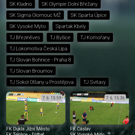
SK Kladno
SK Olympie Dolní Břežany
SK Sigma Olomouc MŽ
SK Sparta Úpice
SK Vysoké Mýto
Spartak Kbely
TJ Březiněves
TJ Byšice
TJ Komořany
TJ Lokomotiva Česká Lípa
TJ Slovan Bohnice - Praha 8
TJ Slovan Broumov
TJ Sokol Olšany u Prostějova
TJ Svitavy
7. 6.
15:59
7. 6.
15:36
FK Dukla Jižní Město
FK Čáslav
FK Teplice - fotbal
SK Vysoké Mýto