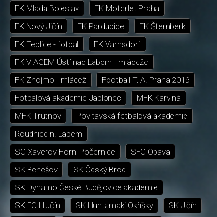
FK Mladá Boleslav
FK Motorlet Praha
FK Nový Jičín
FK Pardubice
FK Šternberk
FK Teplice - fotbal
FK Varnsdorf
FK VIAGEM Ústí nad Labem - mládeže
FK Znojmo - mládež
Football T. A. Praha 2016
Fotbalová akademie Jablonec
MFK Karviná
MFK Trutnov
Povltavská fotbalová akademie
Roudnice n. Labem
SC Xaverov Horní Počernice
SFC Opava
SK Benešov
SK Český Brod
SK Dynamo České Budějovice akademie
SK FC Hlučín
SK Huhtamaki Okříšky
SK Jičín