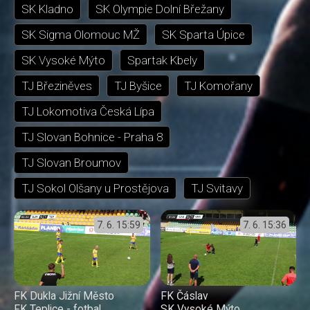
SK Kladno
SK Olympie Dolní Břežany
SK Sigma Olomouc MŽ
SK Sparta Úpice
SK Vysoké Mýto
Spartak Kbely
TJ Březiněves
TJ Byšice
TJ Komořany
TJ Lokomotiva Česká Lípa
TJ Slovan Bohnice - Praha 8
TJ Slovan Broumov
TJ Sokol Olšany u Prostějova
TJ Svitavy
7. 6.
15:59
7. 6.
15:36
FK Dukla Jižní Město
FK Čáslav
FK Teplice - fotbal
SK Vysoké Mýto