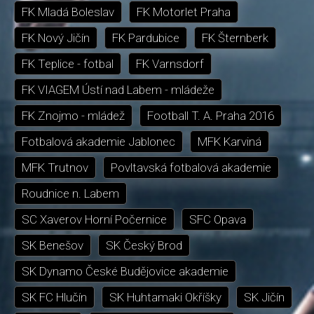
FK Mladá Boleslav
FK Motorlet Praha
FK Nový Jičín
FK Pardubice
FK Šternberk
FK Teplice - fotbal
FK Varnsdorf
FK VIAGEM Ústí nad Labem - mládeže
FK Znojmo - mládež
Football T. A. Praha 2016
Fotbalová akademie Jablonec
MFK Karviná
MFK Trutnov
Povltavská fotbalová akademie
Roudnice n. Labem
SC Xaverov Horní Počernice
SFC Opava
SK Benešov
SK Český Brod
SK Dynamo České Budějovice akademie
SK FC Hlučín
SK Huhtamaki Okříšky
SK Jičín