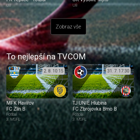
U8
U8
Zobraz vše
To nejlepší na TVCOM
2. 8.
10:15
31. 7.
17:30
MFK Havířov
TJ UNIE Hlubina
FC Zlín B
FC Zbrojovka Brno B
Fotbal
Fotbal
3. MSFL
3. MSFL