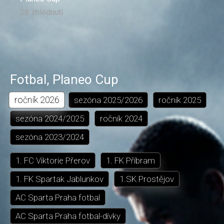
38 zhlédnutí
Fotbal
,
Planeo Cup
ročník
2026
sezóna
2025/2026
ročník
2025
sezóna
2024/2025
ročník
2024
sezóna
2023/2024
1. FC Viktorie Přerov
1. FK Příbram
1. FK Spartak Jablunkov
1.SK Prostějov
AC Sparta Praha fotbal
AC Sparta Praha fotbal-dívky