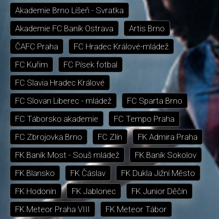
Akademie Brno Líšeň - Svratka
Akademie FC Baník Ostrava
Artis Brno
ČAFC Praha
FC Hradec Králové-mládež
FC Kuřim
FC Písek fotbal
FC Slavia Hradec Králové
FC Slovan Liberec - mládež
FC Sparta Brno
FC Táborsko akademie
FC Tempo Praha
FC Zbrojovka Brno
FC Zlín
FK Admira Praha
FK Baník Most - Souš mládež
FK Baník Sokolov
FK Blansko
FK Čáslav
FK Dukla Jižní Město
FK Hodonín
FK Jablonec
FK Junior Děčín
FK Meteor Praha VIII
FK Meteor Tábor