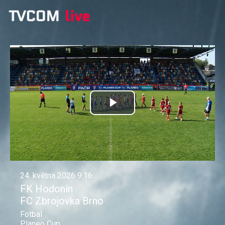
Přehrát
video
24. května 2026 9:16
FK Hodonín
FC Zbrojovka Brno
Fotbal
Planeo Cup