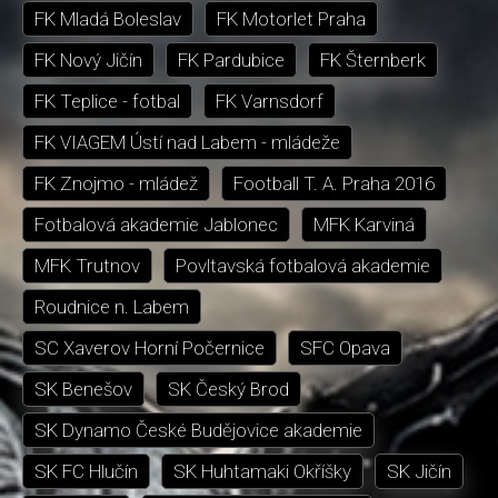
FK Mladá Boleslav
FK Motorlet Praha
FK Nový Jičín
FK Pardubice
FK Šternberk
FK Teplice - fotbal
FK Varnsdorf
FK VIAGEM Ústí nad Labem - mládeže
FK Znojmo - mládež
Football T. A. Praha 2016
Fotbalová akademie Jablonec
MFK Karviná
MFK Trutnov
Povltavská fotbalová akademie
Roudnice n. Labem
SC Xaverov Horní Počernice
SFC Opava
SK Benešov
SK Český Brod
SK Dynamo České Budějovice akademie
SK FC Hlučín
SK Huhtamaki Okříšky
SK Jičín