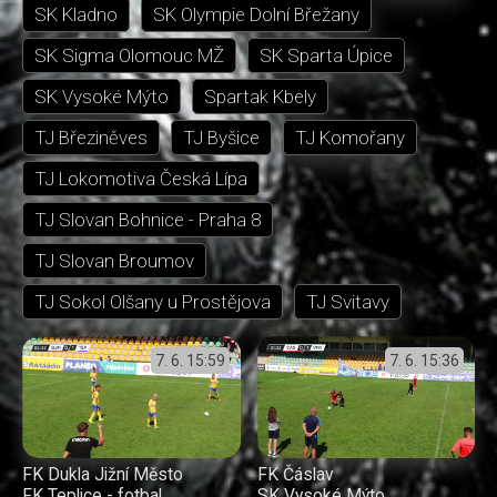
SK Kladno
SK Olympie Dolní Břežany
SK Sigma Olomouc MŽ
SK Sparta Úpice
SK Vysoké Mýto
Spartak Kbely
TJ Březiněves
TJ Byšice
TJ Komořany
TJ Lokomotiva Česká Lípa
TJ Slovan Bohnice - Praha 8
TJ Slovan Broumov
TJ Sokol Olšany u Prostějova
TJ Svitavy
7. 6.
15:59
7. 6.
15:36
FK Dukla Jižní Město
FK Čáslav
FK Teplice - fotbal
SK Vysoké Mýto