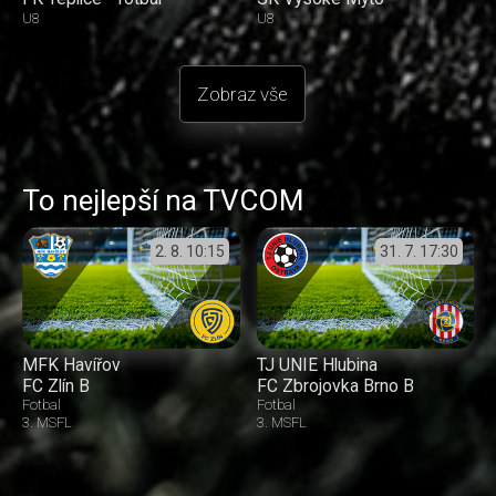
U8
U8
Zobraz vše
To nejlepší na TVCOM
2. 8.
10:15
31. 7.
17:30
MFK Havířov
TJ UNIE Hlubina
FC Zlín B
FC Zbrojovka Brno B
Fotbal
Fotbal
3. MSFL
3. MSFL