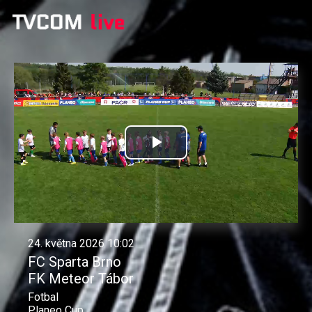
Přehrát
video
24. května 2026 10:02
FC Sparta Brno
FK Meteor Tábor
Fotbal
Planeo Cup