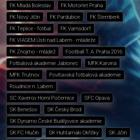
FK Mladá Boleslav
FK Motorlet Praha
FK Nový Jičín
FK Pardubice
FK Šternberk
FK Teplice - fotbal
FK Varnsdorf
FK VIAGEM Ústí nad Labem - mládeže
FK Znojmo - mládež
Football T. A. Praha 2016
Fotbalová akademie Jablonec
MFK Karviná
MFK Trutnov
Povltavská fotbalová akademie
Roudnice n. Labem
SC Xaverov Horní Počernice
SFC Opava
SK Benešov
SK Český Brod
SK Dynamo České Budějovice akademie
SK FC Hlučín
SK Huhtamaki Okříšky
SK Jičín