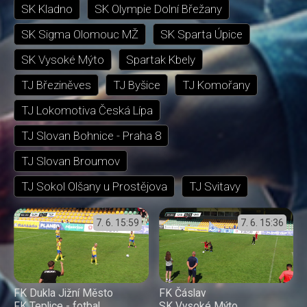
SK Kladno
SK Olympie Dolní Břežany
SK Sigma Olomouc MŽ
SK Sparta Úpice
SK Vysoké Mýto
Spartak Kbely
TJ Březiněves
TJ Byšice
TJ Komořany
TJ Lokomotiva Česká Lípa
TJ Slovan Bohnice - Praha 8
TJ Slovan Broumov
TJ Sokol Olšany u Prostějova
TJ Svitavy
7. 6.
15:59
7. 6.
15:36
FK Dukla Jižní Město
FK Čáslav
FK Teplice - fotbal
SK Vysoké Mýto