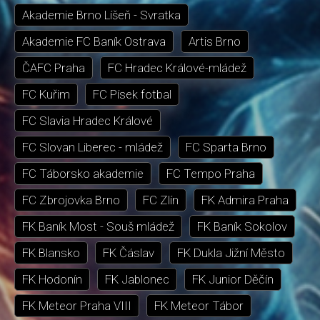
Akademie Brno Líšeň - Svratka
Akademie FC Baník Ostrava
Artis Brno
ČAFC Praha
FC Hradec Králové-mládež
FC Kuřim
FC Písek fotbal
FC Slavia Hradec Králové
FC Slovan Liberec - mládež
FC Sparta Brno
FC Táborsko akademie
FC Tempo Praha
FC Zbrojovka Brno
FC Zlín
FK Admira Praha
FK Baník Most - Souš mládež
FK Baník Sokolov
FK Blansko
FK Čáslav
FK Dukla Jižní Město
FK Hodonín
FK Jablonec
FK Junior Děčín
FK Meteor Praha VIII
FK Meteor Tábor