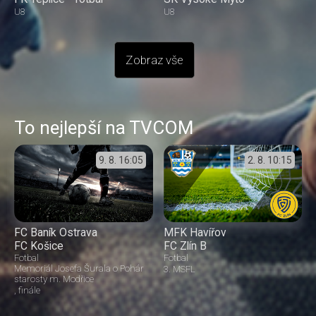
U8
U8
Zobraz vše
To nejlepší na TVCOM
9. 8.
16:05
2. 8.
10:15
FC Baník Ostrava
MFK Havířov
FC Košice
FC Zlín B
Fotbal
Fotbal
Memoriál Josefa Šurala o Pohár
3. MSFL
starosty m. Modřice
finále