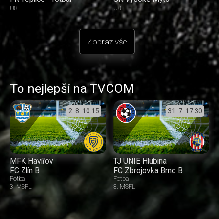
U8
U8
Zobraz vše
To nejlepší na TVCOM
2. 8.
10:15
31. 7.
17:30
MFK Havířov
TJ UNIE Hlubina
FC Zlín B
FC Zbrojovka Brno B
Fotbal
Fotbal
3. MSFL
3. MSFL