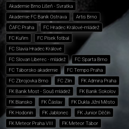
Akademie Brno Líšeň - Svratka
Akademie FC Baník Ostrava
Artis Brno
ČAFC Praha
FC Hradec Králové-mládež
FC Kuřim
FC Písek fotbal
FC Slavia Hradec Králové
FC Slovan Liberec - mládež
FC Sparta Brno
FC Táborsko akademie
FC Tempo Praha
FC Zbrojovka Brno
FC Zlín
FK Admira Praha
FK Baník Most - Souš mládež
FK Baník Sokolov
FK Blansko
FK Čáslav
FK Dukla Jižní Město
FK Hodonín
FK Jablonec
FK Junior Děčín
FK Meteor Praha VIII
FK Meteor Tábor