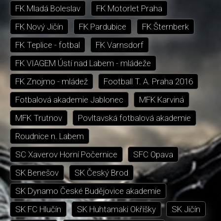
FK Mladá Boleslav
FK Motorlet Praha
FK Nový Jičín
FK Pardubice
FK Šternberk
FK Teplice - fotbal
FK Varnsdorf
FK VIAGEM Ústí nad Labem - mládeže
FK Znojmo - mládež
Football T. A. Praha 2016
Fotbalová akademie Jablonec
MFK Karviná
MFK Trutnov
Povltavská fotbalová akademie
Roudnice n. Labem
SC Xaverov Horní Počernice
SFC Opava
SK Benešov
SK Český Brod
SK Dynamo České Budějovice akademie
SK FC Hlučín
SK Huhtamaki Okříšky
SK Jičín