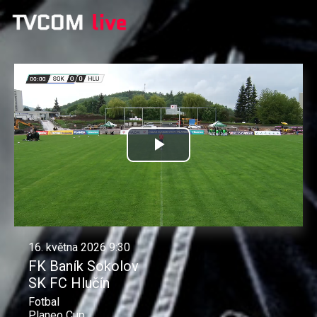
Přehrát
video
16. května 2026 9:30
FK Baník Sokolov
SK FC Hlučín
Fotbal
Planeo Cup