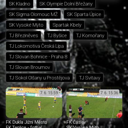
SK Kladno
SK Olympie Dolní Břežany
SK Sigma Olomouc MŽ
SK Sparta Úpice
SK Vysoké Mýto
Spartak Kbely
TJ Březiněves
TJ Byšice
TJ Komořany
TJ Lokomotiva Česká Lípa
TJ Slovan Bohnice - Praha 8
TJ Slovan Broumov
TJ Sokol Olšany u Prostějova
TJ Svitavy
7. 6.
15:59
7. 6.
15:36
FK Dukla Jižní Město
FK Čáslav
FK Teplice - fotbal
SK Vysoké Mýto