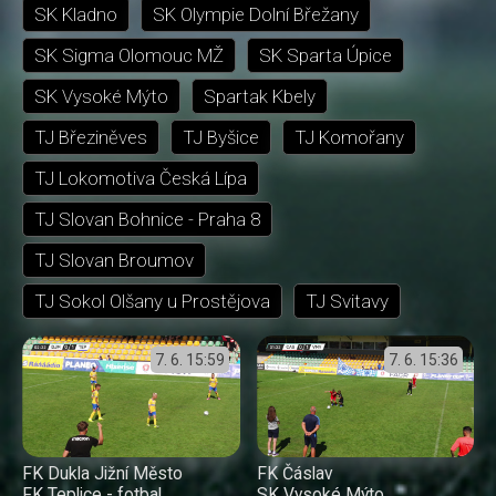
SK Kladno
SK Olympie Dolní Břežany
SK Sigma Olomouc MŽ
SK Sparta Úpice
SK Vysoké Mýto
Spartak Kbely
TJ Březiněves
TJ Byšice
TJ Komořany
TJ Lokomotiva Česká Lípa
TJ Slovan Bohnice - Praha 8
TJ Slovan Broumov
TJ Sokol Olšany u Prostějova
TJ Svitavy
7. 6.
15:59
7. 6.
15:36
FK Dukla Jižní Město
FK Čáslav
FK Teplice - fotbal
SK Vysoké Mýto