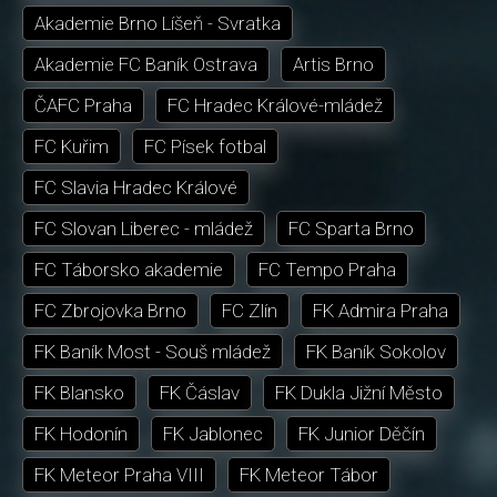
Akademie Brno Líšeň - Svratka
Akademie FC Baník Ostrava
Artis Brno
ČAFC Praha
FC Hradec Králové-mládež
FC Kuřim
FC Písek fotbal
FC Slavia Hradec Králové
FC Slovan Liberec - mládež
FC Sparta Brno
FC Táborsko akademie
FC Tempo Praha
FC Zbrojovka Brno
FC Zlín
FK Admira Praha
FK Baník Most - Souš mládež
FK Baník Sokolov
FK Blansko
FK Čáslav
FK Dukla Jižní Město
FK Hodonín
FK Jablonec
FK Junior Děčín
FK Meteor Praha VIII
FK Meteor Tábor