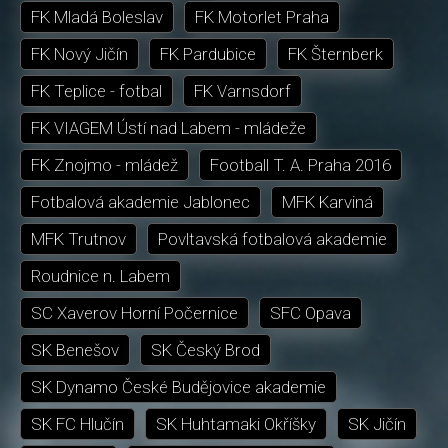
FK Mladá Boleslav
FK Motorlet Praha
FK Nový Jičín
FK Pardubice
FK Šternberk
FK Teplice - fotbal
FK Varnsdorf
FK VIAGEM Ústí nad Labem - mládeže
FK Znojmo - mládež
Football T. A. Praha 2016
Fotbalová akademie Jablonec
MFK Karviná
MFK Trutnov
Povltavská fotbalová akademie
Roudnice n. Labem
SC Xaverov Horní Počernice
SFC Opava
SK Benešov
SK Český Brod
SK Dynamo České Budějovice akademie
SK FC Hlučín
SK Huhtamaki Okříšky
SK Jičín