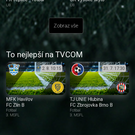
U8
U8
Zobraz vše
To nejlepší na TVCOM
2. 8.
10:15
31. 7.
17:30
MFK Havířov
TJ UNIE Hlubina
FC Zlín B
FC Zbrojovka Brno B
Fotbal
Fotbal
3. MSFL
3. MSFL