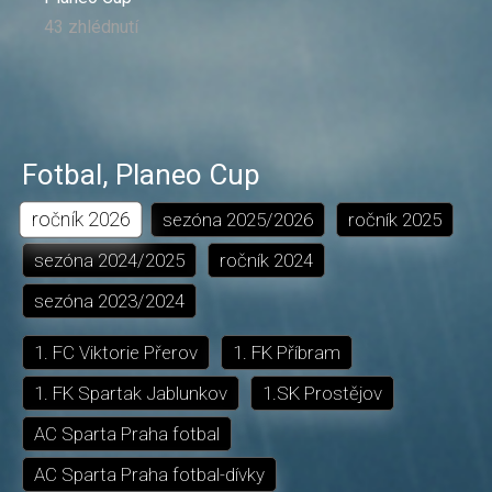
43 zhlédnutí
Fotbal
,
Planeo Cup
ročník
2026
sezóna
2025/2026
ročník
2025
sezóna
2024/2025
ročník
2024
sezóna
2023/2024
1. FC Viktorie Přerov
1. FK Příbram
1. FK Spartak Jablunkov
1.SK Prostějov
AC Sparta Praha fotbal
AC Sparta Praha fotbal-dívky