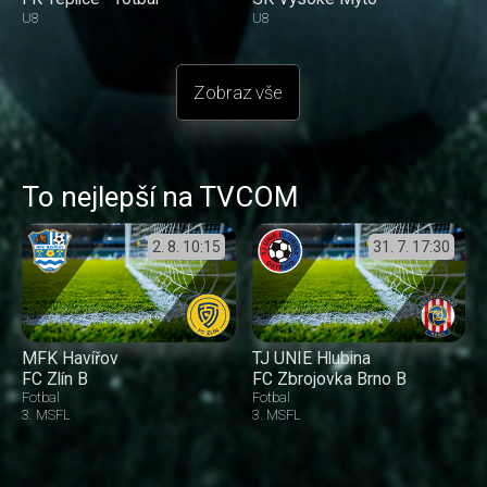
U8
U8
Zobraz vše
To nejlepší na TVCOM
2. 8.
10:15
31. 7.
17:30
MFK Havířov
TJ UNIE Hlubina
FC Zlín B
FC Zbrojovka Brno B
Fotbal
Fotbal
3. MSFL
3. MSFL