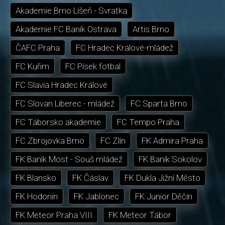
Akademie Brno Líšeň - Svratka
Akademie FC Baník Ostrava
Artis Brno
ČAFC Praha
FC Hradec Králové-mládež
FC Kuřim
FC Písek fotbal
FC Slavia Hradec Králové
FC Slovan Liberec - mládež
FC Sparta Brno
FC Táborsko akademie
FC Tempo Praha
FC Zbrojovka Brno
FC Zlín
FK Admira Praha
FK Baník Most - Souš mládež
FK Baník Sokolov
FK Blansko
FK Čáslav
FK Dukla Jižní Město
FK Hodonín
FK Jablonec
FK Junior Děčín
FK Meteor Praha VIII
FK Meteor Tábor