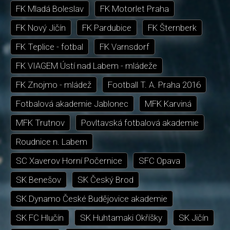
FK Mladá Boleslav
FK Motorlet Praha
FK Nový Jičín
FK Pardubice
FK Šternberk
FK Teplice - fotbal
FK Varnsdorf
FK VIAGEM Ústí nad Labem - mládeže
FK Znojmo - mládež
Football T. A. Praha 2016
Fotbalová akademie Jablonec
MFK Karviná
MFK Trutnov
Povltavská fotbalová akademie
Roudnice n. Labem
SC Xaverov Horní Počernice
SFC Opava
SK Benešov
SK Český Brod
SK Dynamo České Budějovice akademie
SK FC Hlučín
SK Huhtamaki Okříšky
SK Jičín