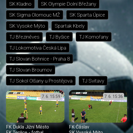
SK Kladno
SK Olympie Dolní Břežany
SK Sigma Olomouc MŽ
SK Sparta Úpice
SK Vysoké Mýto
Spartak Kbely
TJ Březiněves
TJ Byšice
TJ Komořany
TJ Lokomotiva Česká Lípa
TJ Slovan Bohnice - Praha 8
TJ Slovan Broumov
TJ Sokol Olšany u Prostějova
TJ Svitavy
7. 6.
15:59
7. 6.
15:36
FK Dukla Jižní Město
FK Čáslav
FK Teplice - fotbal
SK Vysoké Mýto