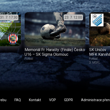
31. 7.
17:30
23. 7.
12:00
Memoriál Fr. Harašty: (Finále) Česko
SK Uničov
U16 – SK Sigma Olomouc
MFK Karvin
Fotbal
Fotbal
3. MSFL
webu
FAQ
Kontakt
VOP
GDPR
Administrace pře