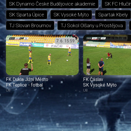
SK Dynamo České Budějovice akademie
SK FC Hlučí
SK Sparta Úpice
SK Vysoké Mýto
Spartak Kbely
TJ Slovan Broumov
TJ Sokol Olšany u Prostějova
7. 6.
15:59
FK Dukla Jižní Město
FK Čáslav
FK Teplice - fotbal
SK Vysoké Mýto
U8
U8