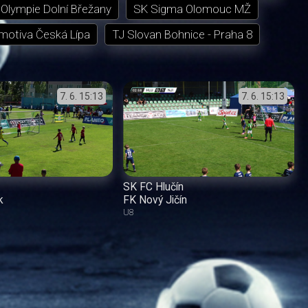
Olympie Dolní Břežany
SK Sigma Olomouc MŽ
motiva Česká Lípa
TJ Slovan Bohnice - Praha 8
7. 6.
15:13
7. 6.
15:13
SK FC Hlučín
k
FK Nový Jičín
U8