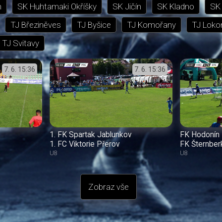
n
SK Huhtamaki Okříšky
SK Jičín
SK Kladno
SK 
TJ Březiněves
TJ Byšice
TJ Komořany
TJ Loko
TJ Svitavy
7. 6.
15:36
7. 6.
15:36
1. FK Spartak Jablunkov
FK Hodonín
1. FC Viktorie Přerov
FK Šternber
U8
U8
Zobraz vše