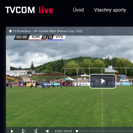
Úvod
Všechny sporty
TJ Komořany - SK Vysoké Mýto (Planeo Cup, U11)
Přehrát
video
Aktuální
0:00
/
Doba
24:53
Načteno
:
Přehrát
Posunout
Posunout
Ztlumit