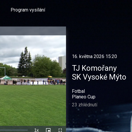
Program vysílání
16. května 2026 15:20
TJ Komořany
SK Vysoké Mýto
Fotbal
Planeo Cup
23 zhlédnutí
1x
Rychlost
Picture-
Celá