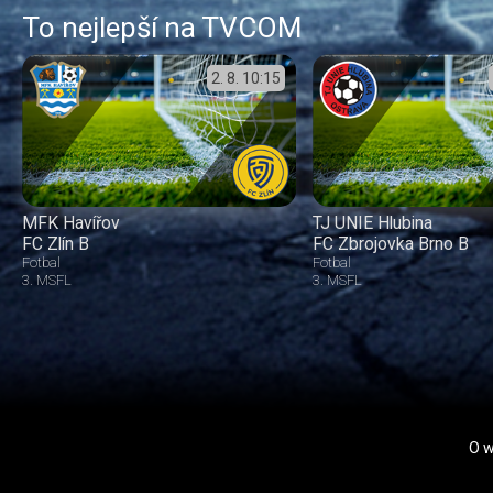
To nejlepší na TVCOM
2. 8.
10:15
MFK Havířov
TJ UNIE Hlubina
FC Zlín B
FC Zbrojovka Brno B
Fotbal
Fotbal
3. MSFL
3. MSFL
O 