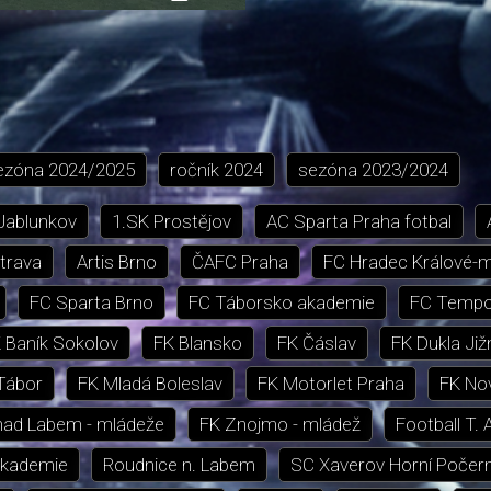
přehrávání
in-
obrazovka
Picture
ezóna
2024/2025
ročník
2024
sezóna
2023/2024
 Jablunkov
1.SK Prostějov
AC Sparta Praha fotbal
trava
Artis Brno
ČAFC Praha
FC Hradec Králové-
FC Sparta Brno
FC Táborsko akademie
FC Tempo
 Baník Sokolov
FK Blansko
FK Čáslav
FK Dukla Již
Tábor
FK Mladá Boleslav
FK Motorlet Praha
FK Nov
nad Labem - mládeže
FK Znojmo - mládež
Football T. 
akademie
Roudnice n. Labem
SC Xaverov Horní Počer