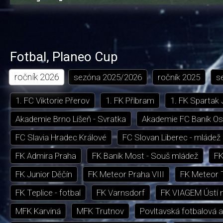
0.66%
dozadu
dopředu
o
o
čas
trvání
5
5
sekund
sekund
Fotbal
,
Planeo Cup
ročník
2026
sezóna
2025/2026
ročník
2025
s
1. FC Viktorie Přerov
1. FK Příbram
1. FK Spartak
Akademie Brno Líšeň - Svratka
Akademie FC Baník Os
FC Slavia Hradec Králové
FC Slovan Liberec - mládež
FK Admira Praha
FK Baník Most - Souš mládež
FK
FK Junior Děčín
FK Meteor Praha VIII
FK Meteor 
FK Teplice - fotbal
FK Varnsdorf
FK VIAGEM Ústí 
MFK Karviná
MFK Trutnov
Povltavská fotbalová 