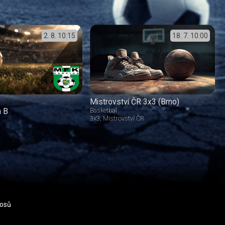
2. 8.
10:15
18. 7.
10:00
Mistrovství ČR 3x3 (Brno)
á B
Basketbal
3x3
Mistrovství ČR
nosů