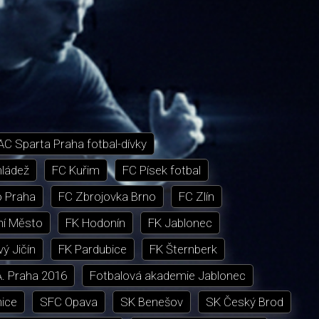
AC Sparta Praha fotbal-dívky
mládež
FC Kuřim
FC Písek fotbal
 Praha
FC Zbrojovka Brno
FC Zlín
ní Město
FK Hodonín
FK Jablonec
ý Jičín
FK Pardubice
FK Šternberk
A. Praha 2016
Fotbalová akademie Jablonec
nice
SFC Opava
SK Benešov
SK Český Brod