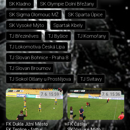
SK Kladno
SK Olympie Dolní Břežany
SK Sigma Olomouc MŽ
SK Sparta Úpice
SK Vysoké Mýto
Spartak Kbely
TJ Březiněves
TJ Byšice
TJ Komořany
TJ Lokomotiva Česká Lípa
TJ Slovan Bohnice - Praha 8
TJ Slovan Broumov
TJ Sokol Olšany u Prostějova
TJ Svitavy
7. 6.
15:59
7. 6.
15:36
FK Dukla Jižní Město
FK Čáslav
FK Teplice - fotbal
SK Vysoké Mýto