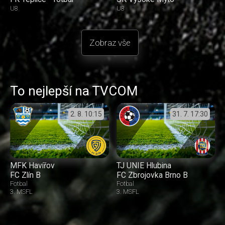
U8
U8
Zobraz vše
To nejlepší na TVCOM
2. 8.
10:15
31. 7.
17:30
MFK Havířov
TJ UNIE Hlubina
FC Zlín B
FC Zbrojovka Brno B
Fotbal
Fotbal
3. MSFL
3. MSFL