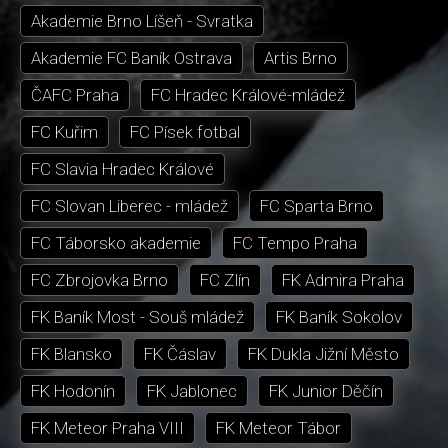
Akademie Brno Líšeň - Svratka
Akademie FC Baník Ostrava
Artis Brno
ČAFC Praha
FC Hradec Králové-mládež
FC Kuřim
FC Písek fotbal
FC Slavia Hradec Králové
FC Slovan Liberec - mládež
FC Sparta Brno
FC Táborsko akademie
FC Tempo Praha
FC Zbrojovka Brno
FC Zlín
FK Admira Praha
FK Baník Most - Souš mládež
FK Baník Sokolov
FK Blansko
FK Čáslav
FK Dukla Jižní Město
FK Hodonín
FK Jablonec
FK Junior Děčín
FK Meteor Praha VIII
FK Meteor Tábor