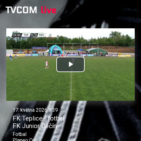
Přehrát
video
17. května 2026 9:39
FK Teplice - fotbal
FK Junior Děčín
Fotbal
Planeo Cup