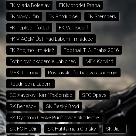
FK Mladá Boleslav
FK Motorlet Praha
FK Nový Jičín
FK Pardubice
FK Šternberk
FK Teplice - fotbal
FK Varnsdorf
FK VIAGEM Ústí nad Labem - mládeže
FK Znojmo - mládež
Football T. A. Praha 2016
Fotbalová akademie Jablonec
MFK Karviná
MFK Trutnov
Povltavská fotbalová akademie
Roudnice n. Labem
SC Xaverov Horní Počernice
SFC Opava
SK Benešov
SK Český Brod
SK Dynamo České Budějovice akademie
SK FC Hlučín
SK Huhtamaki Okříšky
SK Jičín