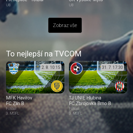
U8
U8
Zobraz vše
To nejlepší na TVCOM
2. 8.
10:15
31. 7.
17:30
MFK Havířov
TJ UNIE Hlubina
FC Zlín B
FC Zbrojovka Brno B
Fotbal
Fotbal
3. MSFL
3. MSFL