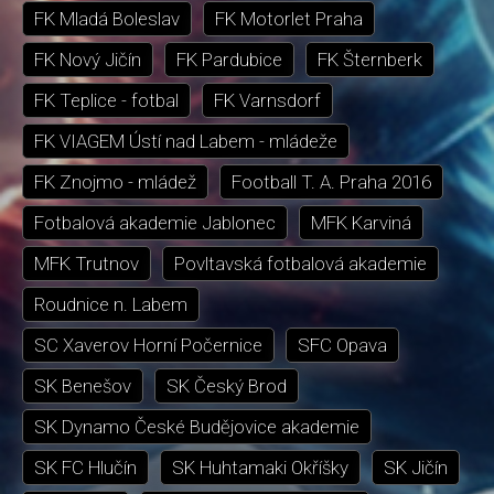
FK Mladá Boleslav
FK Motorlet Praha
FK Nový Jičín
FK Pardubice
FK Šternberk
FK Teplice - fotbal
FK Varnsdorf
FK VIAGEM Ústí nad Labem - mládeže
FK Znojmo - mládež
Football T. A. Praha 2016
Fotbalová akademie Jablonec
MFK Karviná
MFK Trutnov
Povltavská fotbalová akademie
Roudnice n. Labem
SC Xaverov Horní Počernice
SFC Opava
SK Benešov
SK Český Brod
SK Dynamo České Budějovice akademie
SK FC Hlučín
SK Huhtamaki Okříšky
SK Jičín