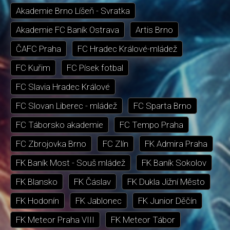
Akademie Brno Líšeň - Svratka
Akademie FC Baník Ostrava
Artis Brno
ČAFC Praha
FC Hradec Králové-mládež
FC Kuřim
FC Písek fotbal
FC Slavia Hradec Králové
FC Slovan Liberec - mládež
FC Sparta Brno
FC Táborsko akademie
FC Tempo Praha
FC Zbrojovka Brno
FC Zlín
FK Admira Praha
FK Baník Most - Souš mládež
FK Baník Sokolov
FK Blansko
FK Čáslav
FK Dukla Jižní Město
FK Hodonín
FK Jablonec
FK Junior Děčín
FK Meteor Praha VIII
FK Meteor Tábor