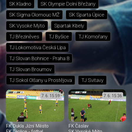
SK Kladno
SK Olympie Dolní Břežany
SK Sigma Olomouc MŽ
SK Sparta Úpice
SK Vysoké Mýto
Spartak Kbely
TJ Březiněves
TJ Byšice
TJ Komořany
TJ Lokomotiva Česká Lípa
TJ Slovan Bohnice - Praha 8
TJ Slovan Broumov
TJ Sokol Olšany u Prostějova
TJ Svitavy
7. 6.
15:59
7. 6.
15:36
FK Dukla Jižní Město
FK Čáslav
FK Teplice - fotbal
SK Vysoké Mýto