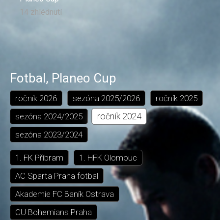
14 zhlédnutí
Fotbal
,
Planeo Cup
ročník
2026
sezóna
2025/2026
ročník
2025
ročník
2024
sezóna
2024/2025
sezóna
2023/2024
1. FK Příbram
1. HFK Olomouc
AC Sparta Praha fotbal
Akademie FC Baník Ostrava
CU Bohemians Praha