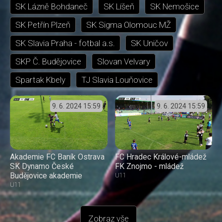
SK Lázně Bohdaneč
SK Líšeň
SK Nemošice
SK Petřín Plzeň
SK Sigma Olomouc MŽ
SK Slavia Praha - fotbal a.s.
SK Uničov
SKP Č. Budějovice
Slovan Velvary
Spartak Kbely
TJ Slavia Louňovice
9. 6. 2024
15:59
9. 6. 2024
15:59
Akademie FC Baník Ostrava
FC Hradec Králové-mládež
SK Dynamo České
FK Znojmo - mládež
Budějovice akademie
U11
U11
Zobraz vše