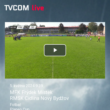
Přehrát
video
5. května 2024 9:39
MFK Frýdek Místek
RMSK Cidlina Nový Bydžov
Fotbal
Planeo Cup