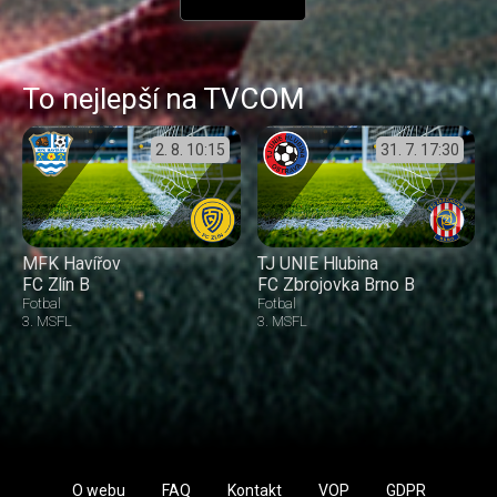
To nejlepší na TVCOM
2. 8.
10:15
31. 7.
17:30
MFK Havířov
TJ UNIE Hlubina
FC Zlín B
FC Zbrojovka Brno B
Fotbal
Fotbal
3. MSFL
3. MSFL
O webu
FAQ
Kontakt
VOP
GDPR