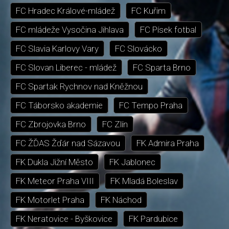
FC Hradec Králové-mládež
FC Kuřim
FC mládeže Vysočina Jihlava
FC Písek fotbal
FC Slavia Karlovy Vary
FC Slovácko
FC Slovan Liberec - mládež
FC Sparta Brno
FC Spartak Rychnov nad Kněžnou
FC Táborsko akademie
FC Tempo Praha
FC Zbrojovka Brno
FC Zlín
FC ŽĎAS Žďár nad Sázavou
FK Admira Praha
FK Dukla Jižní Město
FK Jablonec
FK Meteor Praha VIII
FK Mladá Boleslav
FK Motorlet Praha
FK Náchod
FK Neratovice - Byškovice
FK Pardubice