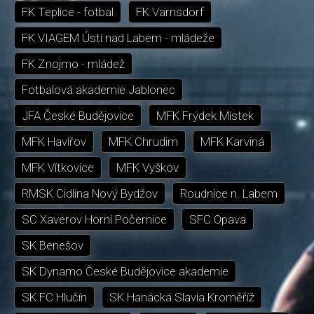
FK Teplice - fotbal
FK Varnsdorf
FK VIAGEM Ústí nad Labem - mládeže
FK Znojmo - mládež
Fotbalová akademie Jablonec
JFA České Budějovice
MFK Frýdek Místek
MFK Havířov
MFK Chrudim
MFK Karviná
MFK Vítkovice
MFK Vyškov
RMSK Cidlina Nový Bydžov
Roudnice n. Labem
SC Xaverov Horní Počernice
SFC Opava
SK Benešov
SK Dynamo České Budějovice akademie
SK FC Hlučín
SK Hanácká Slavia Kroměříž