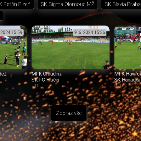
K Petřín Plzeň
SK Sigma Olomouc MŽ
SK Slavia Praha 
. 2024
15:59
9. 6. 2024
15:36
dež
MFK Chrudim
MFK Havířo
SK FC Hlučín
SK Hanácká 
U11
U11
Zobraz vše