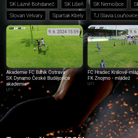
SK Lázně Bohdaneč
SK Líšeň
SK Nemošice
S
Slovan Velvary
Spartak Kbely
TJ Slavia Louňovice
9. 6. 2024
15:59
9. 6
Akademie FC Baník Ostrava
FC Hradec Králové-mlá
SK Dynamo České Budějovice
FK Znojmo - mládež
akademie
U11
U11