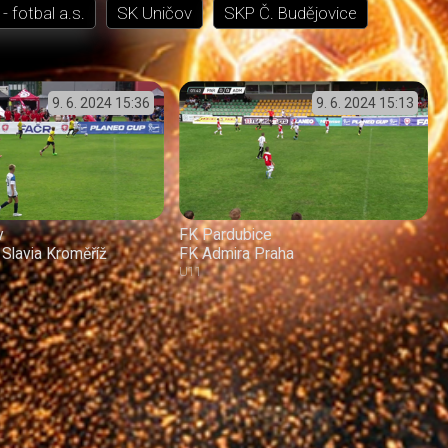
- fotbal a.s.
SK Uničov
SKP Č. Budějovice
9. 6. 2024
15:36
9. 6. 2024
15:13
v
FK Pardubice
Slavia Kroměříž
FK Admira Praha
U11