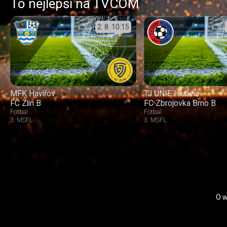
To nejlepší na TVCOM
2. 8.
10:15
MFK Havířov
TJ UNIE Hlubina
FC Zlín B
FC Zbrojovka Brno B
Fotbal
Fotbal
3. MSFL
3. MSFL
O 