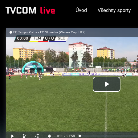
Úvod
Všechny sporty
FC Tempo Praha - FC Slovácko (Planeo Cup, U12)
Přehrát
video
Aktuální
0:00
/
Doba
21:58
Načteno
:
Přehrát
Posunout
Posunout
Ztlumit