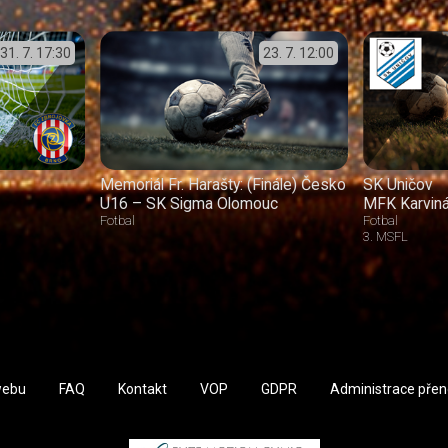
31. 7.
17:30
23. 7.
12:00
Memoriál Fr. Harašty: (Finále) Česko
SK Uničov
U16 – SK Sigma Olomouc
MFK Karvin
Fotbal
Fotbal
3. MSFL
webu
FAQ
Kontakt
VOP
GDPR
Administrace pře