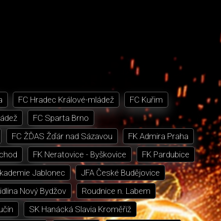
a
FC Hradec Králové-mládež
FC Kuřim
ládež
FC Sparta Brno
FC ŽĎAS Žďár nad Sázavou
FK Admira Praha
chod
FK Neratovice - Byškovice
FK Pardubice
akademie Jablonec
JFA České Budějovice
dlina Nový Bydžov
Roudnice n. Labem
učín
SK Hanácká Slavia Kroměříž