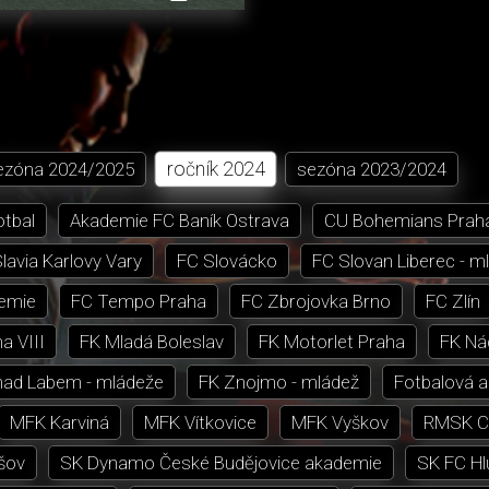
přehrávání
in-
obrazovka
Picture
ročník
2024
ezóna
2024/2025
sezóna
2023/2024
otbal
Akademie FC Baník Ostrava
CU Bohemians Prah
lavia Karlovy Vary
FC Slovácko
FC Slovan Liberec - m
emie
FC Tempo Praha
FC Zbrojovka Brno
FC Zlín
a VIII
FK Mladá Boleslav
FK Motorlet Praha
FK Ná
nad Labem - mládeže
FK Znojmo - mládež
Fotbalová 
MFK Karviná
MFK Vítkovice
MFK Vyškov
RMSK Ci
šov
SK Dynamo České Budějovice akademie
SK FC Hl