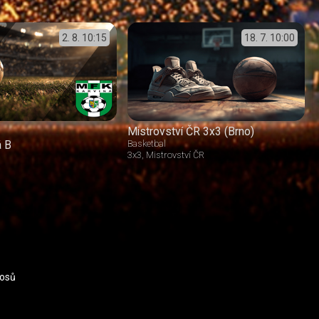
2. 8.
10:15
18. 7.
10:00
Mistrovství ČR 3x3 (Brno)
á B
Basketbal
3x3
Mistrovství ČR
nosů