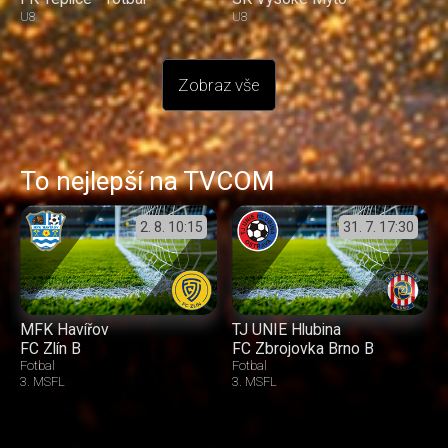
U8
U8
Zobraz vše
To nejlepší na TVCOM
2. 8.
10:15
31. 7.
17:30
MFK Havířov
TJ UNIE Hlubina
FC Zlín B
FC Zbrojovka Brno B
Fotbal
Fotbal
3. MSFL
3. MSFL