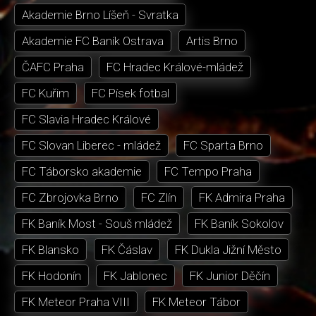
Akademie Brno Líšeň - Svratka
Akademie FC Baník Ostrava
Artis Brno
ČAFC Praha
FC Hradec Králové-mládež
FC Kuřim
FC Písek fotbal
FC Slavia Hradec Králové
FC Slovan Liberec - mládež
FC Sparta Brno
FC Táborsko akademie
FC Tempo Praha
FC Zbrojovka Brno
FC Zlín
FK Admira Praha
FK Baník Most - Souš mládež
FK Baník Sokolov
FK Blansko
FK Čáslav
FK Dukla Jižní Město
FK Hodonín
FK Jablonec
FK Junior Děčín
FK Meteor Praha VIII
FK Meteor Tábor