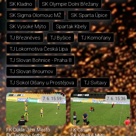
SK Kladno
SK Olympie Dolní Břežany
SK Sigma Olomouc MŽ
SK Sparta Úpice
SK Vysoké Mýto
Spartak Kbely
TJ Březiněves
TJ Byšice
TJ Komořany
TJ Lokomotiva Česká Lípa
TJ Slovan Bohnice - Praha 8
TJ Slovan Broumov
TJ Sokol Olšany u Prostějova
TJ Svitavy
7. 6.
15:59
7. 6.
15:36
FK Dukla Jižní Město
FK Čáslav
FK Teplice - fotbal
SK Vysoké Mýto