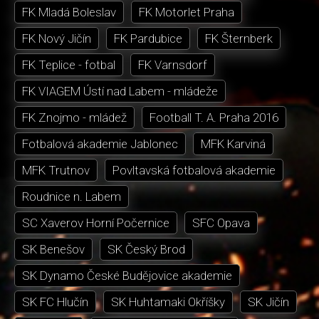
FK Mladá Boleslav
FK Motorlet Praha
FK Nový Jičín
FK Pardubice
FK Šternberk
FK Teplice - fotbal
FK Varnsdorf
FK VIAGEM Ústí nad Labem - mládeže
FK Znojmo - mládež
Football T. A. Praha 2016
Fotbalová akademie Jablonec
MFK Karviná
MFK Trutnov
Povltavská fotbalová akademie
Roudnice n. Labem
SC Xaverov Horní Počernice
SFC Opava
SK Benešov
SK Český Brod
SK Dynamo České Budějovice akademie
SK FC Hlučín
SK Huhtamaki Okříšky
SK Jičín