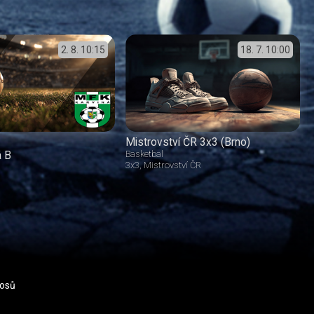
2. 8.
10:15
18. 7.
10:00
Mistrovství ČR 3x3 (Brno)
á B
Basketbal
3x3
Mistrovství ČR
nosů