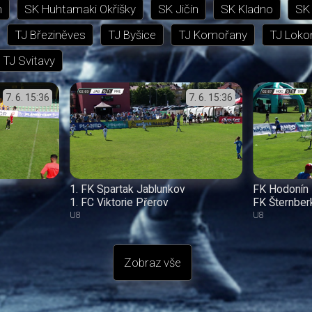
n
SK Huhtamaki Okříšky
SK Jičín
SK Kladno
SK 
TJ Březiněves
TJ Byšice
TJ Komořany
TJ Loko
TJ Svitavy
7. 6.
15:36
7. 6.
15:36
1. FK Spartak Jablunkov
FK Hodonín
1. FC Viktorie Přerov
FK Šternber
U8
U8
Zobraz vše