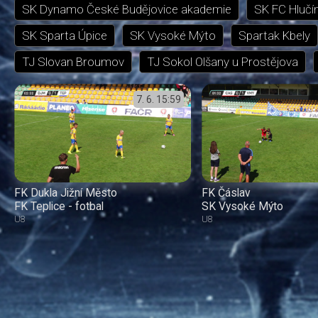
SK Dynamo České Budějovice akademie
SK FC Hlučí
SK Sparta Úpice
SK Vysoké Mýto
Spartak Kbely
TJ Slovan Broumov
TJ Sokol Olšany u Prostějova
7. 6.
15:59
FK Dukla Jižní Město
FK Čáslav
FK Teplice - fotbal
SK Vysoké Mýto
U8
U8