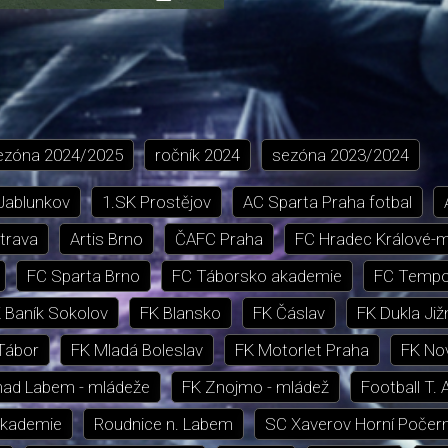
přehrávání
in-
obrazovka
Picture
ezóna
2024/2025
ročník
2024
sezóna
2023/2024
 Jablunkov
1.SK Prostějov
AC Sparta Praha fotbal
trava
Artis Brno
ČAFC Praha
FC Hradec Králové-
FC Sparta Brno
FC Táborsko akademie
FC Tempo
 Baník Sokolov
FK Blansko
FK Čáslav
FK Dukla Již
Tábor
FK Mladá Boleslav
FK Motorlet Praha
FK Nov
nad Labem - mládeže
FK Znojmo - mládež
Football T. 
akademie
Roudnice n. Labem
SC Xaverov Horní Počer