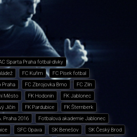
AC Sparta Praha fotbal-dívky
mládež
FC Kuřim
FC Písek fotbal
 Praha
FC Zbrojovka Brno
FC Zlín
ní Město
FK Hodonín
FK Jablonec
ý Jičín
FK Pardubice
FK Šternberk
A. Praha 2016
Fotbalová akademie Jablonec
nice
SFC Opava
SK Benešov
SK Český Brod