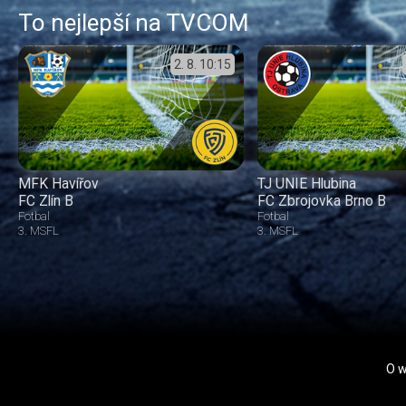
To nejlepší na TVCOM
2. 8.
10:15
MFK Havířov
TJ UNIE Hlubina
FC Zlín B
FC Zbrojovka Brno B
Fotbal
Fotbal
3. MSFL
3. MSFL
O 