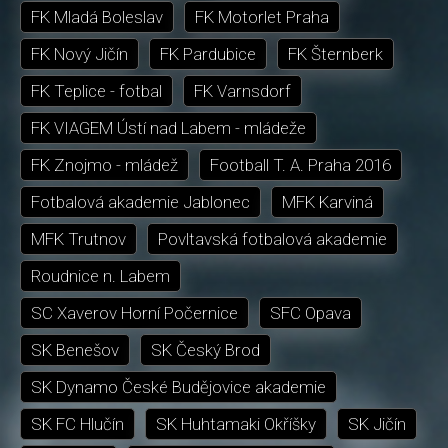
FK Mladá Boleslav
FK Motorlet Praha
FK Nový Jičín
FK Pardubice
FK Šternberk
FK Teplice - fotbal
FK Varnsdorf
FK VIAGEM Ústí nad Labem - mládeže
FK Znojmo - mládež
Football T. A. Praha 2016
Fotbalová akademie Jablonec
MFK Karviná
MFK Trutnov
Povltavská fotbalová akademie
Roudnice n. Labem
SC Xaverov Horní Počernice
SFC Opava
SK Benešov
SK Český Brod
SK Dynamo České Budějovice akademie
SK FC Hlučín
SK Huhtamaki Okříšky
SK Jičín