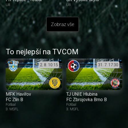
U8
U8
Zobraz vše
To nejlepší na TVCOM
2. 8.
10:15
31. 7.
17:30
MFK Havířov
TJ UNIE Hlubina
FC Zlín B
FC Zbrojovka Brno B
Fotbal
Fotbal
3. MSFL
3. MSFL