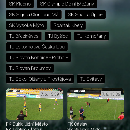
SK Kladno
SK Olympie Dolní Břežany
SK Sigma Olomouc MŽ
SK Sparta Úpice
SK Vysoké Mýto
Spartak Kbely
TJ Březiněves
TJ Byšice
TJ Komořany
TJ Lokomotiva Česká Lípa
TJ Slovan Bohnice - Praha 8
TJ Slovan Broumov
TJ Sokol Olšany u Prostějova
TJ Svitavy
7. 6.
15:59
7. 6.
15:36
FK Dukla Jižní Město
FK Čáslav
FK Teplice - fotbal
SK Vysoké Mýto