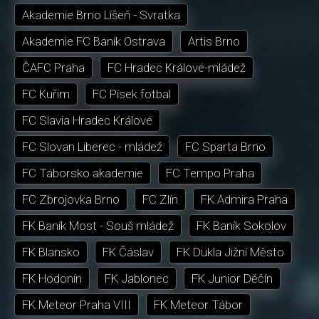
Akademie Brno Líšeň - Svratka
Akademie FC Baník Ostrava
Artis Brno
ČAFC Praha
FC Hradec Králové-mládež
FC Kuřim
FC Písek fotbal
FC Slavia Hradec Králové
FC Slovan Liberec - mládež
FC Sparta Brno
FC Táborsko akademie
FC Tempo Praha
FC Zbrojovka Brno
FC Zlín
FK Admira Praha
FK Baník Most - Souš mládež
FK Baník Sokolov
FK Blansko
FK Čáslav
FK Dukla Jižní Město
FK Hodonín
FK Jablonec
FK Junior Děčín
FK Meteor Praha VIII
FK Meteor Tábor