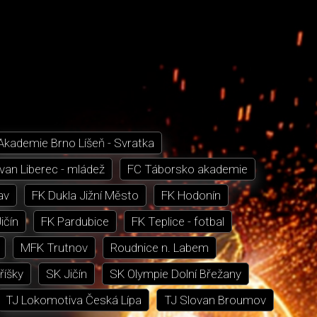
Akademie Brno Líšeň - Svratka
van Liberec - mládež
FC Táborsko akademie
av
FK Dukla Jižní Město
FK Hodonín
ičín
FK Pardubice
FK Teplice - fotbal
MFK Trutnov
Roudnice n. Labem
říšky
SK Jičín
SK Olympie Dolní Břežany
TJ Lokomotiva Česká Lípa
TJ Slovan Broumov