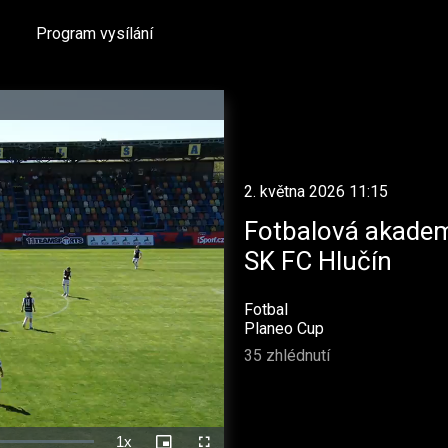
Program vysílání
2. května 2026 11:15
Fotbalová akadem
SK FC Hlučín
Fotbal
Planeo Cup
35 zhlédnutí
1x
Rychlost
Picture-
Celá