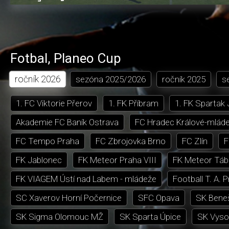
0.50%
dozadu
dopředu
o
o
čas
trvání
5
5
sekund
sekund
Fotbal
,
Planeo Cup
ročník
2026
sezóna
2025/2026
ročník
2025
s
1. FC Viktorie Přerov
1. FK Příbram
1. FK Spartak
Akademie FC Baník Ostrava
FC Hradec Králové-mlád
FC Tempo Praha
FC Zbrojovka Brno
FC Zlín
F
FK Jablonec
FK Meteor Praha VIII
FK Meteor Táb
FK VIAGEM Ústí nad Labem - mládeže
Football T. A. 
SC Xaverov Horní Počernice
SFC Opava
SK Bene
SK Sigma Olomouc MŽ
SK Sparta Úpice
SK Vyso