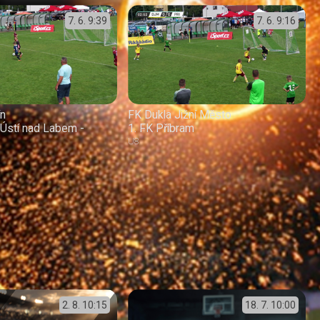
7. 6.
9:39
7. 6.
9:16
ín
FK Dukla Jižní Město
Ústí nad Labem -
1. FK Příbram
U8
2. 8.
10:15
18. 7.
10:00