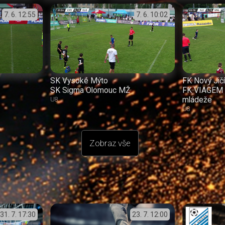
7. 6.
12:55
7. 6.
10:02
SK Vysoké Mýto
FK Nový Jič
SK Sigma Olomouc MŽ
FK VIAGEM 
mládeže
U8
U8
Zobraz vše
31. 7.
17:30
23. 7.
12:00