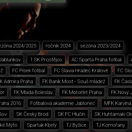
přehrávání
in-
obrazovka
Picture
ezóna
2024/2025
ročník
2024
sezóna
2023/2024
 Jablunkov
1.SK Prostějov
AC Sparta Praha fotbal
ež
FC Písek fotbal
FC Slavia Hradec Králové
FC Slo
K Admira Praha
FK Baník Most - Souš mládež
FK Čásl
or
FK Mladá Boleslav
FK Motorlet Praha
FK Nový J
Praha 2016
Fotbalová akademie Jablonec
MFK Karviná
šov
SK Český Brod
SK FC Hlučín
SK Huhtamaki Ok
ké Mýto
Spartak Kbely
TJ Byšice
TJ Komořany