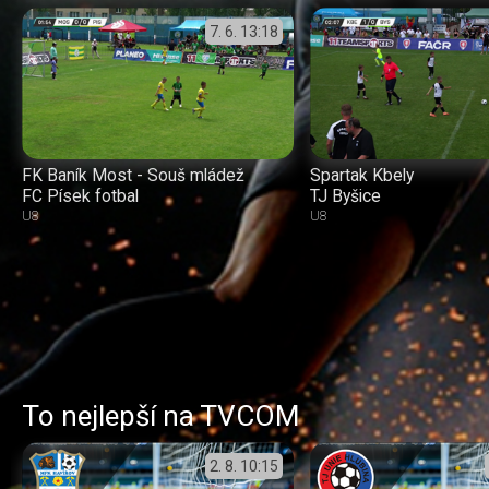
7. 6.
13:18
FK Baník Most - Souš mládež
Spartak Kbely
FC Písek fotbal
TJ Byšice
U8
U8
To nejlepší na TVCOM
2. 8.
10:15