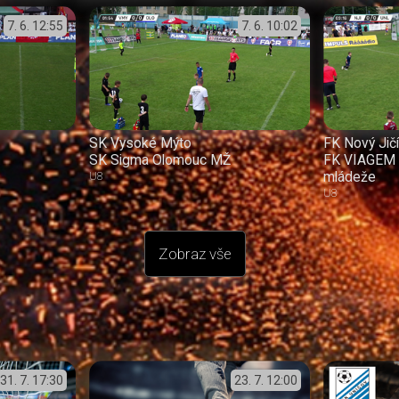
7. 6.
12:55
7. 6.
10:02
SK Vysoké Mýto
FK Nový Jič
SK Sigma Olomouc MŽ
FK VIAGEM 
mládeže
U8
U8
Zobraz vše
31. 7.
17:30
23. 7.
12:00