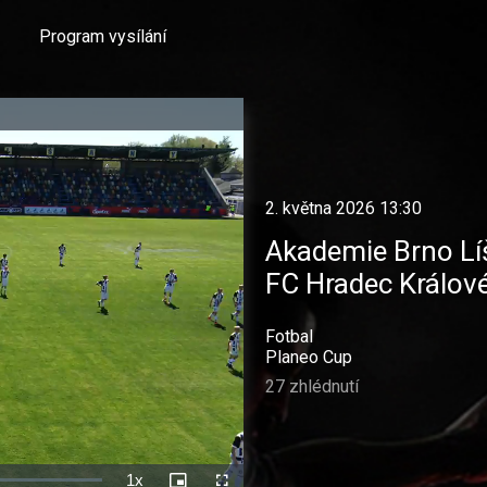
Program vysílání
2. května 2026 13:30
Akademie Brno Líš
FC Hradec Králov
Fotbal
Planeo Cup
27 zhlédnutí
1x
Rychlost
Picture-
Celá