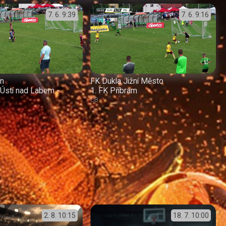
7. 6.
9:39
7. 6.
9:16
ín
FK Dukla Jižní Město
Ústí nad Labem -
1. FK Příbram
U8
2. 8.
10:15
18. 7.
10:00