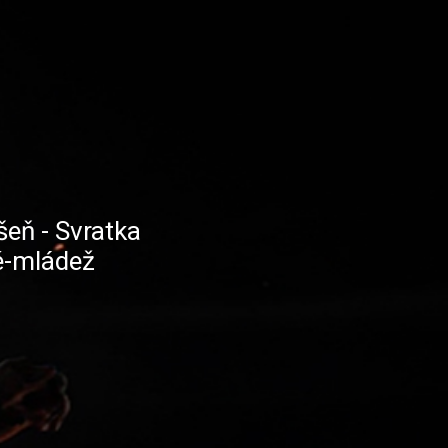
eň - Svratka
é-mládež