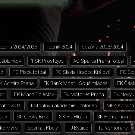
přehrávání
in-
obrazovka
Picture
ezóna
2024/2025
ročník
2024
sezóna
2023/2024
 Jablunkov
1.SK Prostějov
AC Sparta Praha fotbal
ež
FC Písek fotbal
FC Slavia Hradec Králové
FC Slo
K Admira Praha
FK Baník Most - Souš mládež
FK Čásl
or
FK Mladá Boleslav
FK Motorlet Praha
FK Nový J
Praha 2016
Fotbalová akademie Jablonec
MFK Karviná
šov
SK Český Brod
SK FC Hlučín
SK Huhtamaki Ok
ké Mýto
Spartak Kbely
TJ Byšice
TJ Komořany