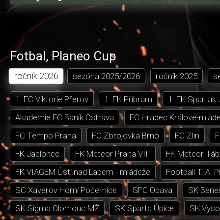
0.54%
dozadu
dopředu
o
o
čas
trvání
5
5
sekund
sekund
Fotbal
,
Planeo Cup
ročník
2026
sezóna
2025/2026
ročník
2025
s
1. FC Viktorie Přerov
1. FK Příbram
1. FK Spartak
Akademie FC Baník Ostrava
FC Hradec Králové-mlád
FC Tempo Praha
FC Zbrojovka Brno
FC Zlín
F
FK Jablonec
FK Meteor Praha VIII
FK Meteor Táb
FK VIAGEM Ústí nad Labem - mládeže
Football T. A. 
SC Xaverov Horní Počernice
SFC Opava
SK Bene
SK Sigma Olomouc MŽ
SK Sparta Úpice
SK Vyso