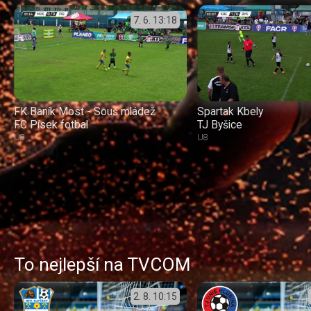
7. 6.
13:18
FK Baník Most - Souš mládež
Spartak Kbely
FC Písek fotbal
TJ Byšice
U8
U8
To nejlepší na TVCOM
2. 8.
10:15