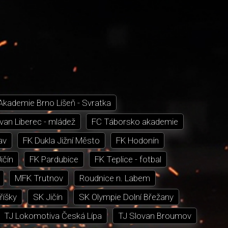
Akademie Brno Líšeň - Svratka
van Liberec - mládež
FC Táborsko akademie
av
FK Dukla Jižní Město
FK Hodonín
ičín
FK Pardubice
FK Teplice - fotbal
MFK Trutnov
Roudnice n. Labem
říšky
SK Jičín
SK Olympie Dolní Břežany
TJ Lokomotiva Česká Lípa
TJ Slovan Broumov