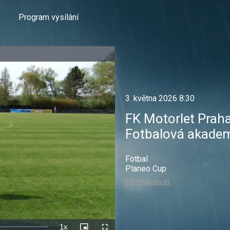
Program vysílání
3. května 2026 8:30
FK Motorlet Prah
Fotbalová akadem
Fotbal
Planeo Cup
28 zhlédnutí
1x
Rychlost
Picture-
Celá