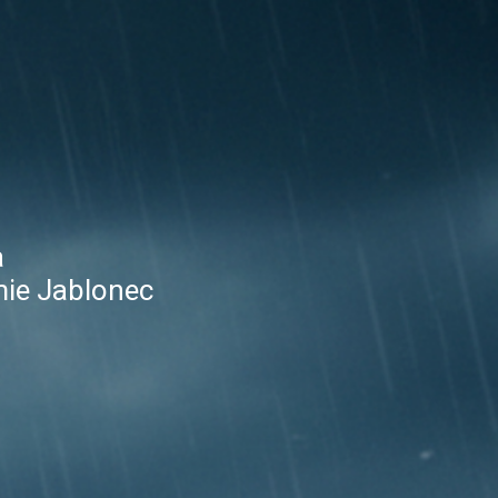
a
ie Jablonec