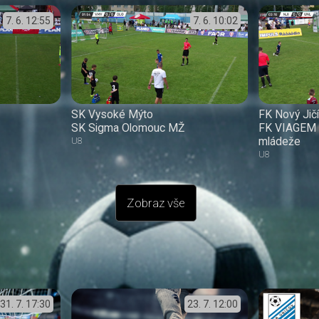
7. 6.
12:55
7. 6.
10:02
SK Vysoké Mýto
FK Nový Jič
SK Sigma Olomouc MŽ
FK VIAGEM 
mládeže
U8
U8
Zobraz vše
31. 7.
17:30
23. 7.
12:00