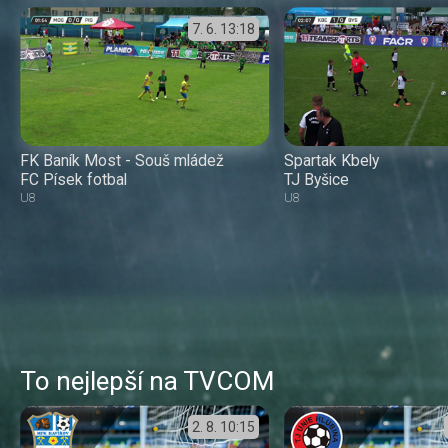
7. 6.
13:18
FK Baník Most - Souš mládež
Spartak Kbely
FC Písek fotbal
TJ Byšice
U8
U8
To nejlepší na TVCOM
2. 8.
10:15