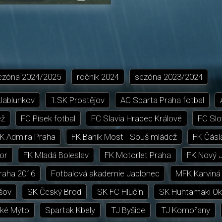
přehrávání
in-
obrazovka
Picture
ezóna
2024/2025
ročník
2024
sezóna
2023/2024
 Jablunkov
1.SK Prostějov
AC Sparta Praha fotbal
ež
FC Písek fotbal
FC Slavia Hradec Králové
FC Slo
K Admira Praha
FK Baník Most - Souš mládež
FK Čásl
or
FK Mladá Boleslav
FK Motorlet Praha
FK Nový J
Praha 2016
Fotbalová akademie Jablonec
MFK Karviná
šov
SK Český Brod
SK FC Hlučín
SK Huhtamaki Ok
ké Mýto
Spartak Kbely
TJ Byšice
TJ Komořany