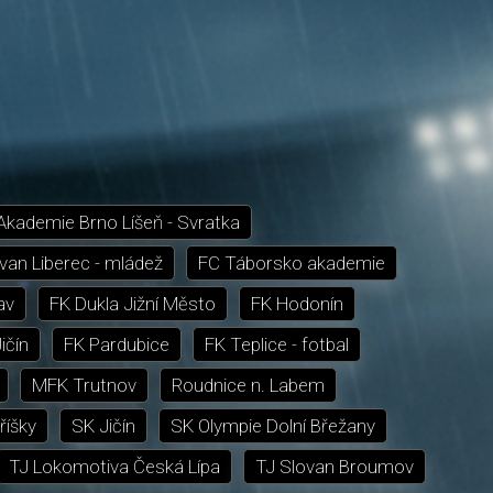
Akademie Brno Líšeň - Svratka
van Liberec - mládež
FC Táborsko akademie
av
FK Dukla Jižní Město
FK Hodonín
ičín
FK Pardubice
FK Teplice - fotbal
MFK Trutnov
Roudnice n. Labem
říšky
SK Jičín
SK Olympie Dolní Břežany
TJ Lokomotiva Česká Lípa
TJ Slovan Broumov