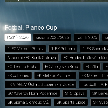
0.49%
dozadu
dopředu
o
o
čas
trvání
5
5
sekund
sekund
Fotbal
,
Planeo Cup
ročník
2026
sezóna
2025/2026
ročník
2025
s
1. FC Viktorie Přerov
1. FK Příbram
1. FK Spartak
Akademie FC Baník Ostrava
FC Hradec Králové-mlád
FC Tempo Praha
FC Zbrojovka Brno
FC Zlín
F
FK Jablonec
FK Meteor Praha VIII
FK Meteor Táb
FK VIAGEM Ústí nad Labem - mládeže
Football T. A. 
SC Xaverov Horní Počernice
SFC Opava
SK Bene
SK Sigma Olomouc MŽ
SK Sparta Úpice
SK Vyso