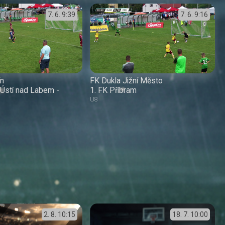
7. 6.
9:39
7. 6.
9:16
ín
FK Dukla Jižní Město
Ústí nad Labem -
1. FK Příbram
U8
2. 8.
10:15
18. 7.
10:00