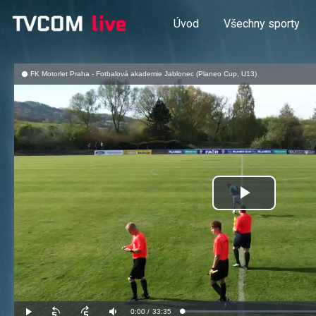
Úvod
Všechny sporty
FK Motorlet Praha - Fotbalová akademie Jablonec (Planeo Cup, U13)
Přehrát
video
Aktuální
0:00
/
Doba
33:35
Načteno
:
Přehrát
Posunout
Posunout
Ztlumit