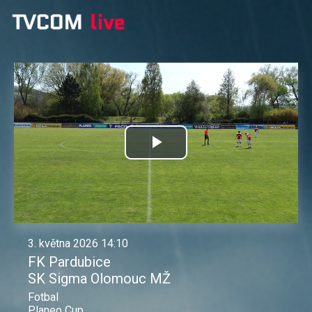
Přehrát
video
3. května 2026 14:10
FK Pardubice
SK Sigma Olomouc MŽ
Fotbal
Planeo Cup