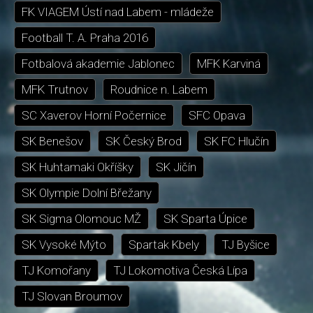
FK VIAGEM Ústí nad Labem - mládeže
Football T. A. Praha 2016
Fotbalová akademie Jablonec
MFK Karviná
MFK Trutnov
Roudnice n. Labem
SC Xaverov Horní Počernice
SFC Opava
SK Benešov
SK Český Brod
SK FC Hlučín
SK Huhtamaki Okříšky
SK Jičín
SK Olympie Dolní Břežany
SK Sigma Olomouc MŽ
SK Sparta Úpice
SK Vysoké Mýto
Spartak Kbely
TJ Byšice
TJ Komořany
TJ Lokomotiva Česká Lípa
TJ Slovan Broumov