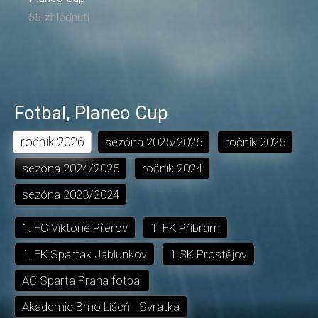
55 zhlédnutí
Fotbal
,
Planeo Cup
ročník
2026
sezóna
2025/2026
ročník
2025
sezóna
2024/2025
ročník
2024
sezóna
2023/2024
1. FC Viktorie Přerov
1. FK Příbram
1. FK Spartak Jablunkov
1.SK Prostějov
AC Sparta Praha fotbal
Akademie Brno Líšeň - Svratka