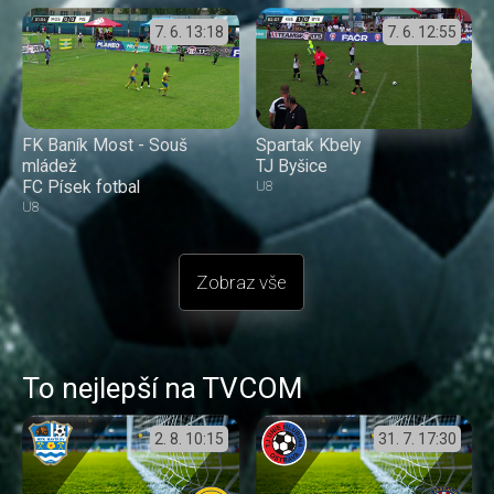
7. 6.
13:18
7. 6.
12:55
FK Baník Most - Souš
Spartak Kbely
mládež
TJ Byšice
FC Písek fotbal
U8
U8
Zobraz vše
To nejlepší na TVCOM
2. 8.
10:15
31. 7.
17:30