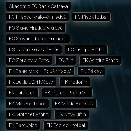
Akademie FC Baník Ostrava
FC Hradec Králové-mládež
FC Písek fotbal
FC Slavia Hradec Králové
FC Slovan Liberec - mládež
FC Táborsko akademie
FC Tempo Praha
FC Zbrojovka Brno
FC Zlín
FK Admira Praha
FK Baník Most - Souš mládež
FK Čáslav
FK Dukla Jižní Město
FK Hodonín
FK Jablonec
FK Meteor Praha VIII
FK Meteor Tábor
FK Mladá Boleslav
FK Motorlet Praha
FK Nový Jičín
FK Pardubice
FK Teplice - fotbal