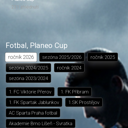
231 zhlédnutí
Fotbal
,
Planeo Cup
ročník
2026
sezóna
2025/2026
ročník
2025
sezóna
2024/2025
ročník
2024
sezóna
2023/2024
1. FC Viktorie Přerov
1. FK Příbram
1. FK Spartak Jablunkov
1.SK Prostějov
AC Sparta Praha fotbal
Akademie Brno Líšeň - Svratka