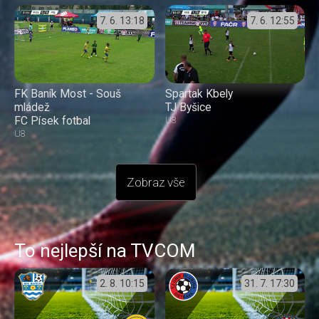
7. 6.
13:18
7. 6.
12:55
FK Baník Most - Souš
Spartak Kbely
mládež
TJ Byšice
FC Písek fotbal
U8
U8
Zobraz vše
To nejlepší na TVCOM
2. 8.
10:15
31. 7.
17:30