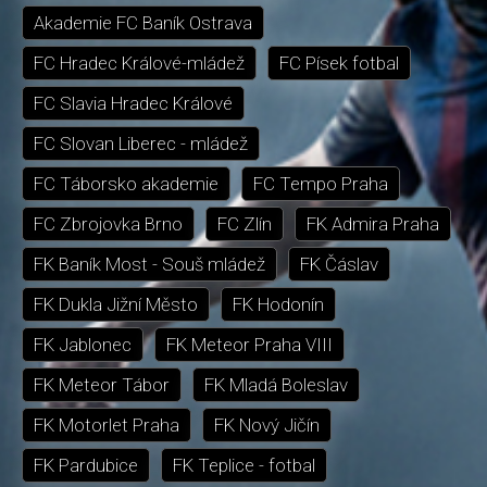
Akademie FC Baník Ostrava
FC Hradec Králové-mládež
FC Písek fotbal
FC Slavia Hradec Králové
FC Slovan Liberec - mládež
FC Táborsko akademie
FC Tempo Praha
FC Zbrojovka Brno
FC Zlín
FK Admira Praha
FK Baník Most - Souš mládež
FK Čáslav
FK Dukla Jižní Město
FK Hodonín
FK Jablonec
FK Meteor Praha VIII
FK Meteor Tábor
FK Mladá Boleslav
FK Motorlet Praha
FK Nový Jičín
FK Pardubice
FK Teplice - fotbal