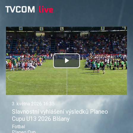
Přehrát
video
3. května 2026 16:35
Slavnostní vyhlášení výsledků Planeo
Cupu U13 2026 Blšany
Fotbal
Planeo Cup