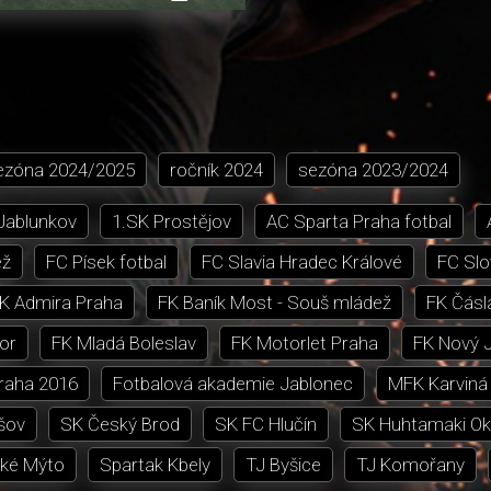
přehrávání
in-
obrazovka
Picture
ezóna
2024/2025
ročník
2024
sezóna
2023/2024
 Jablunkov
1.SK Prostějov
AC Sparta Praha fotbal
ež
FC Písek fotbal
FC Slavia Hradec Králové
FC Slo
K Admira Praha
FK Baník Most - Souš mládež
FK Čásl
or
FK Mladá Boleslav
FK Motorlet Praha
FK Nový J
Praha 2016
Fotbalová akademie Jablonec
MFK Karviná
šov
SK Český Brod
SK FC Hlučín
SK Huhtamaki Ok
ké Mýto
Spartak Kbely
TJ Byšice
TJ Komořany