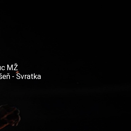
uc MŽ
eň - Svratka