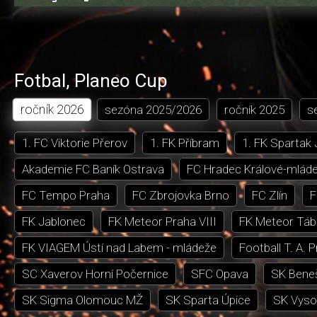
0.55%
dozadu
dopředu
o
o
čas
trvání
5
5
sekund
sekund
Fotbal
,
Planeo Cup
ročník
2026
sezóna
2025/2026
ročník
2025
s
1. FC Viktorie Přerov
1. FK Příbram
1. FK Spartak
Akademie FC Baník Ostrava
FC Hradec Králové-mlád
FC Tempo Praha
FC Zbrojovka Brno
FC Zlín
F
FK Jablonec
FK Meteor Praha VIII
FK Meteor Táb
FK VIAGEM Ústí nad Labem - mládeže
Football T. A. 
SC Xaverov Horní Počernice
SFC Opava
SK Bene
SK Sigma Olomouc MŽ
SK Sparta Úpice
SK Vyso