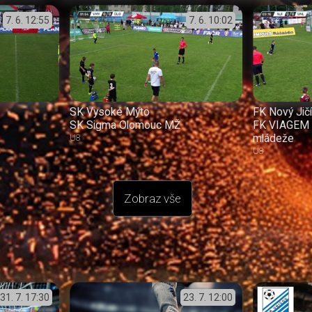
7. 6.
12:55
7. 6.
10:02
SK Vysoké Mýto
FK Nový Jič
SK Sigma Olomouc MŽ
FK VIAGEM 
mládeže
U8
U8
Zobraz vše
31. 7.
17:30
23. 7.
12:00