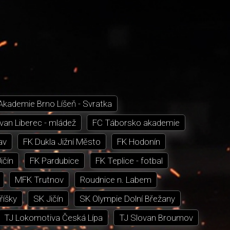
Akademie Brno Líšeň - Svratka
van Liberec - mládež
FC Táborsko akademie
av
FK Dukla Jižní Město
FK Hodonín
ičín
FK Pardubice
FK Teplice - fotbal
MFK Trutnov
Roudnice n. Labem
říšky
SK Jičín
SK Olympie Dolní Břežany
TJ Lokomotiva Česká Lípa
TJ Slovan Broumov