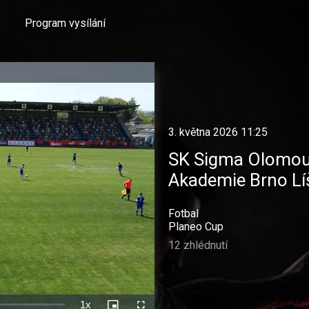
Program vysílání
3. května 2026 11:25
SK Sigma Olomo
Akademie Brno Líš
Fotbal
Planeo Cup
12 zhlédnutí
1x
Rychlost
Picture-
Celá