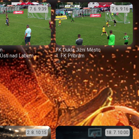
7. 6.
9:39
7. 6.
9:16
ín
FK Dukla Jižní Město
Ústí nad Labem -
1. FK Příbram
U8
2. 8.
10:15
18. 7.
10:00