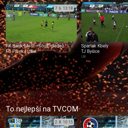
7. 6.
13:18
FK Baník Most - Souš mládež
Spartak Kbely
FC Písek fotbal
TJ Byšice
U8
U8
To nejlepší na TVCOM
2. 8.
10:15