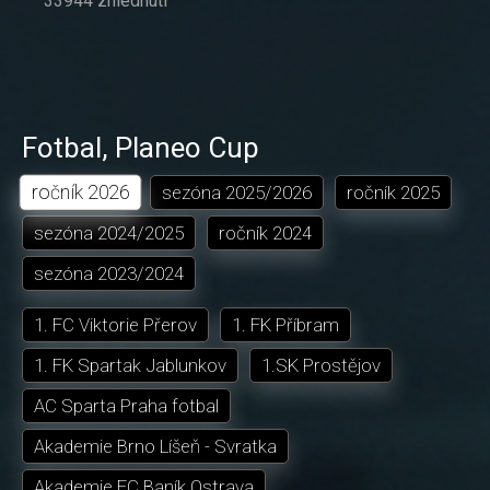
33944 zhlédnutí
Fotbal
,
Planeo Cup
ročník
2026
sezóna
2025/2026
ročník
2025
sezóna
2024/2025
ročník
2024
sezóna
2023/2024
1. FC Viktorie Přerov
1. FK Příbram
1. FK Spartak Jablunkov
1.SK Prostějov
AC Sparta Praha fotbal
Akademie Brno Líšeň - Svratka
Akademie FC Baník Ostrava