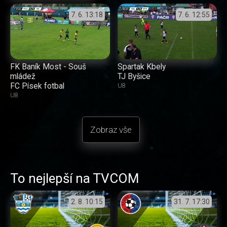
7. 6.
13:18
7. 6.
12:55
FK Baník Most - Souš
Spartak Kbely
mládež
TJ Byšice
FC Písek fotbal
U8
U8
Zobraz vše
To nejlepší na TVCOM
2. 8.
10:15
31. 7.
17:30