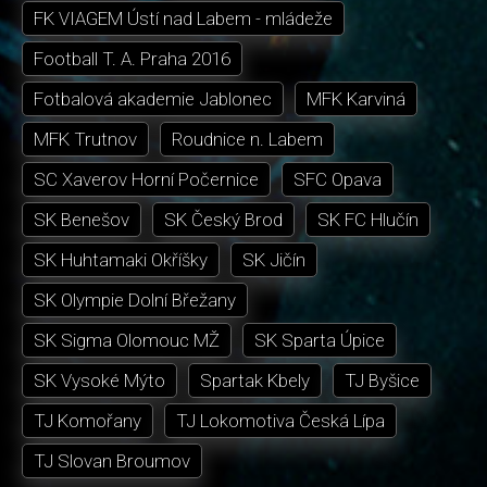
FK VIAGEM Ústí nad Labem - mládeže
Football T. A. Praha 2016
Fotbalová akademie Jablonec
MFK Karviná
MFK Trutnov
Roudnice n. Labem
SC Xaverov Horní Počernice
SFC Opava
SK Benešov
SK Český Brod
SK FC Hlučín
SK Huhtamaki Okříšky
SK Jičín
SK Olympie Dolní Břežany
SK Sigma Olomouc MŽ
SK Sparta Úpice
SK Vysoké Mýto
Spartak Kbely
TJ Byšice
TJ Komořany
TJ Lokomotiva Česká Lípa
TJ Slovan Broumov