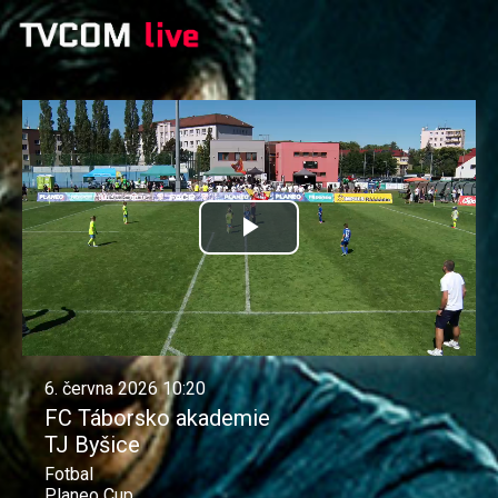
Přehrát
video
6. června 2026 10:20
FC Táborsko akademie
TJ Byšice
Fotbal
Planeo Cup