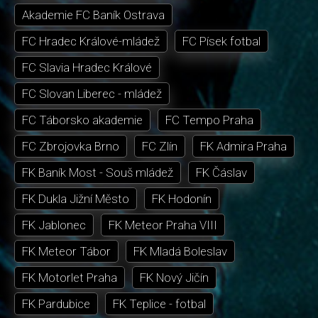
Akademie FC Baník Ostrava
FC Hradec Králové-mládež
FC Písek fotbal
FC Slavia Hradec Králové
FC Slovan Liberec - mládež
FC Táborsko akademie
FC Tempo Praha
FC Zbrojovka Brno
FC Zlín
FK Admira Praha
FK Baník Most - Souš mládež
FK Čáslav
FK Dukla Jižní Město
FK Hodonín
FK Jablonec
FK Meteor Praha VIII
FK Meteor Tábor
FK Mladá Boleslav
FK Motorlet Praha
FK Nový Jičín
FK Pardubice
FK Teplice - fotbal