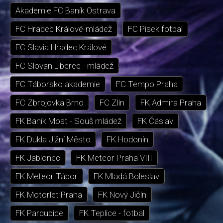
Akademie FC Baník Ostrava
FC Hradec Králové-mládež
FC Písek fotbal
FC Slavia Hradec Králové
FC Slovan Liberec - mládež
FC Táborsko akademie
FC Tempo Praha
FC Zbrojovka Brno
FC Zlín
FK Admira Praha
FK Baník Most - Souš mládež
FK Čáslav
FK Dukla Jižní Město
FK Hodonín
FK Jablonec
FK Meteor Praha VIII
FK Meteor Tábor
FK Mladá Boleslav
FK Motorlet Praha
FK Nový Jičín
FK Pardubice
FK Teplice - fotbal