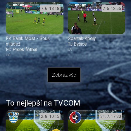
7. 6.
13:18
7. 6.
12:55
FK Baník Most - Souš
Spartak Kbely
mládež
TJ Byšice
FC Písek fotbal
U8
U8
Zobraz vše
To nejlepší na TVCOM
2. 8.
10:15
31. 7.
17:30