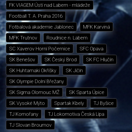
FK VIAGEM Ústí nad Labem - mládeže
Football T. A. Praha 2016
Fotbalová akademie Jablonec
MFK Karviná
MFK Trutnov
Roudnice n. Labem
SC Xaverov Horní Počernice
SFC Opava
SK Benešov
SK Český Brod
SK FC Hlučín
SK Huhtamaki Okříšky
SK Jičín
SK Olympie Dolní Břežany
SK Sigma Olomouc MŽ
SK Sparta Úpice
SK Vysoké Mýto
Spartak Kbely
TJ Byšice
TJ Komořany
TJ Lokomotiva Česká Lípa
TJ Slovan Broumov